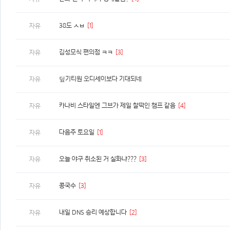
38도 ㅅㅂ
[1]
자유
김성모식 편의점 ㅋㅋ
[3]
자유
딮기티원 오디세이보다 기대되네
자유
카나비 스타일엔 그브가 제일 찰떡인 챔프 같음
[4]
자유
다음주 토요일
[1]
자유
오늘 야구 취소된 거 실화냐???
[3]
자유
콩국수
[3]
자유
내일 DNS 승리 예상합니다
[2]
자유