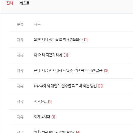
전체
베스트
분류
제목
와 맨시티 성수팝업 이새끼들봐라
[1]
자유
아 머리 지끈거리네
[3]
자유
근데 지금 젠지에서 제일 심각한 쪽은 기인 같음
[5]
자유
NASA에서 개인의 실수를 피드백 하는 방법
[3]
자유
저녁은...
[1]
자유
이제 4시다
[1]
자유
한화 젠지 어디가 정배같음?
[4]
자유