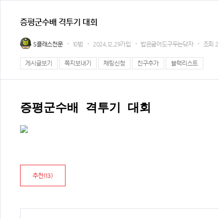
증평군수배 격투기 대회
S클래스천문
10범
2024.12.29가입
밥은굶어도구두는닦자
조회
2
게시글보기
쪽지보내기
채팅신청
친구추가
블랙리스트
증평군수배 격투기 대회
추천(
13
)