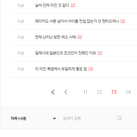
날씨 진짜 미친 것 같다
[2]
자유
페이커도 서른 넘어서 아이돌 컨셉 잡는거 안 현타오려나
[2]
자유
현재 난리난 방한 취소 사태
[3]
자유
일제시대 일본인과 조선인이 친해진 이유
[2]
자유
이 미친 폭염에서 유일하게 좋은 점
[3]
자유
11
12
13
14