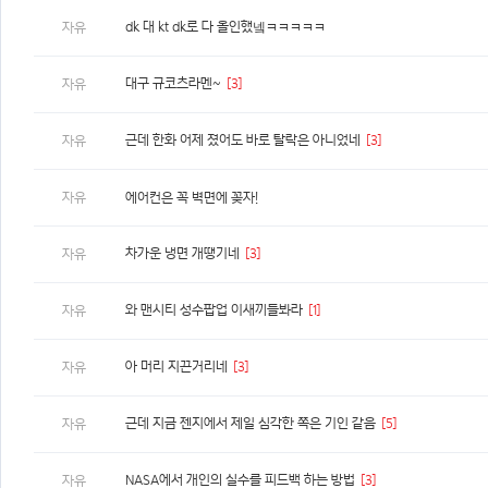
dk 대 kt dk로 다 올인했넼ㅋㅋㅋㅋㅋ
자유
대구 규코츠라멘~
[3]
자유
근데 한화 어제 졌어도 바로 탈락은 아니었네
[3]
자유
자유
에어컨은 꼭 벽면에 꽂자!
차가운 냉면 개땡기네
[3]
자유
와 맨시티 성수팝업 이새끼들봐라
[1]
자유
아 머리 지끈거리네
[3]
자유
근데 지금 젠지에서 제일 심각한 쪽은 기인 같음
[5]
자유
NASA에서 개인의 실수를 피드백 하는 방법
[3]
자유