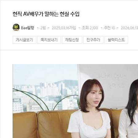
현직 AV배우가 말하는 현실 수입
Bae말랭
2범
2025.03.16가입
조회
2,100
추천
18
2026.06.13
게시글보기
쪽지보내기
채팅신청
친구추가
블랙리스트