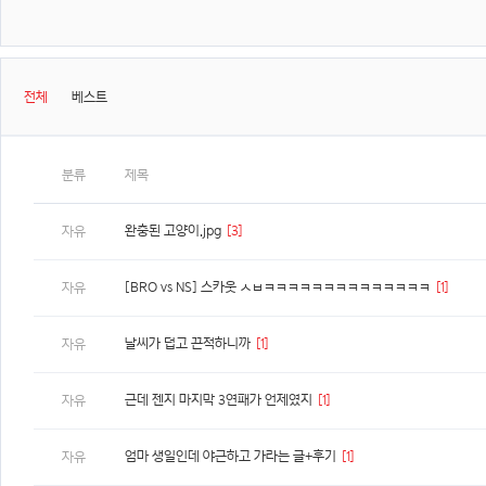
전체
베스트
분류
제목
완충된 고양이.jpg
[3]
자유
[BRO vs NS] 스카웃 ㅅㅂㅋㅋㅋㅋㅋㅋㅋㅋㅋㅋㅋㅋㅋㅋ
[1]
자유
날씨가 덥고 끈적하니까
[1]
자유
근데 젠지 마지막 3연패가 언제였지
[1]
자유
엄마 생일인데 야근하고 가라는 글+후기
[1]
자유