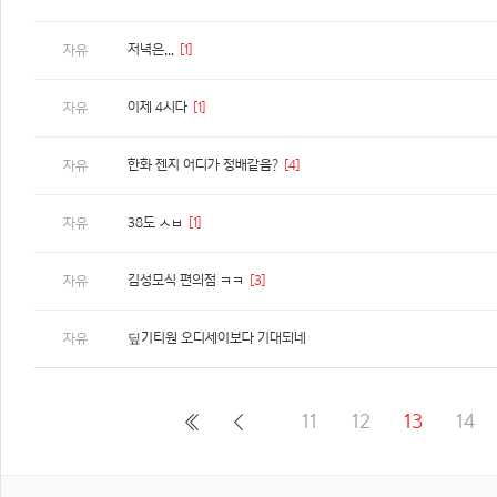
저녁은...
[1]
자유
이제 4시다
[1]
자유
한화 젠지 어디가 정배같음?
[4]
자유
38도 ㅅㅂ
[1]
자유
김성모식 편의점 ㅋㅋ
[3]
자유
딮기티원 오디세이보다 기대되네
자유
11
12
13
14