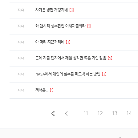
차가운 냉면 개땡기네
[3]
자유
와 맨시티 성수팝업 이새끼들봐라
[1]
자유
아 머리 지끈거리네
[3]
자유
근데 지금 젠지에서 제일 심각한 쪽은 기인 같음
[5]
자유
NASA에서 개인의 실수를 피드백 하는 방법
[3]
자유
저녁은...
[1]
자유
11
12
13
14