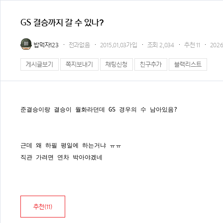
GS 결승까지 갈 수 있나?
밥먹자123
전과없음
2015.01.03가입
조회
2,034
추천
11
2026.
게시글보기
쪽지보내기
채팅신청
친구추가
블랙리스트
준결승이랑 결승이 월화라던데 GS 경우의 수 남아있음?
근데 왜 하필 평일에 하는거냐 ㅠㅠ
직관 가려면 연차 박아야겠네
추천(
11
)