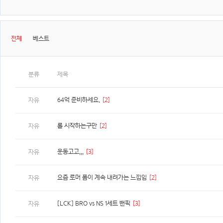
전체
베스트
분류
제목
64억 준비하세요.
[2]
자유
롤 시작하는구만
[2]
자유
운동고고,,,
[3]
자유
요즘 로머 폼이 계속 내려가는 느낌임
[2]
자유
[LCK] BRO vs NS 1세트 밴픽
[3]
자유