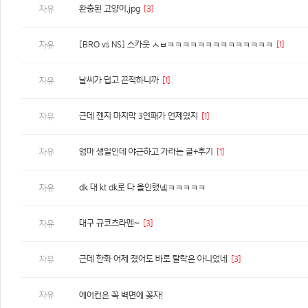
완충된 고양이.jpg
[3]
자유
[BRO vs NS] 스카웃 ㅅㅂㅋㅋㅋㅋㅋㅋㅋㅋㅋㅋㅋㅋㅋㅋ
[1]
자유
날씨가 덥고 끈적하니까
[1]
자유
근데 젠지 마지막 3연패가 언제였지
[1]
자유
엄마 생일인데 야근하고 가라는 글+후기
[1]
자유
dk 대 kt dk로 다 올인했넼ㅋㅋㅋㅋㅋ
자유
대구 규코츠라멘~
[3]
자유
근데 한화 어제 졌어도 바로 탈락은 아니었네
[3]
자유
자유
에어컨은 꼭 벽면에 꽂자!