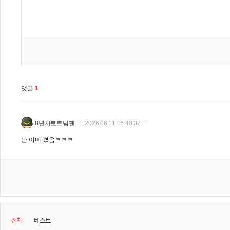
댓글
1
8년차토트넘팬
2026.06.11 16:48:37
난 이미 켰음ㅋㅋㅋ
전체
베스트