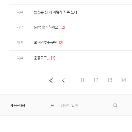
자유
농심은 진 왜 이렇게 자주 쓰냐
64억 준비하세요.
[2]
자유
롤 시작하는구만
[2]
자유
운동고고,,,
[3]
자유
11
12
13
14