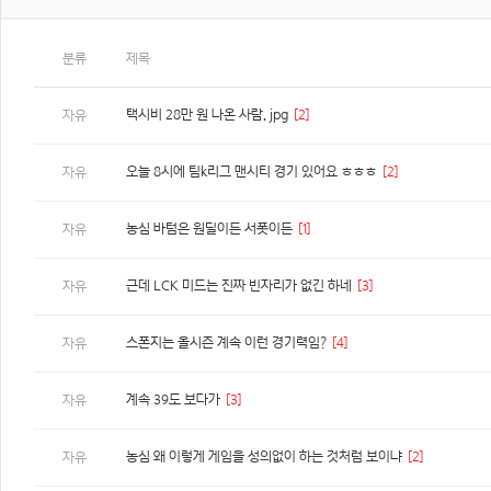
분류
제목
택시비 28만 원 나온 사람. jpg
[2]
자유
오늘 8시에 팀k리그 맨시티 경기 있어요 ㅎㅎㅎ
[2]
자유
농심 바텀은 원딜이든 서폿이든
[1]
자유
근데 LCK 미드는 진짜 빈자리가 없긴 하네
[3]
자유
스폰지는 올시즌 계속 이런 경기력임?
[4]
자유
계속 39도 보다가
[3]
자유
농심 왜 이렇게 게임을 성의없이 하는 것처럼 보이냐
[2]
자유