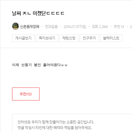
날씨 ㅈㄴ 미쳤닫ㄷㄷㄷㄷ
신촌동개껑패
전과없음
2014.07.07가입
조회
2,046
추천
13
2
게시글보기
쪽지보내기
채팅신청
친구추가
블랙리스트
이제 선풍기 봉인 풀어야겠다ㅠㅠ
추천(
13
)