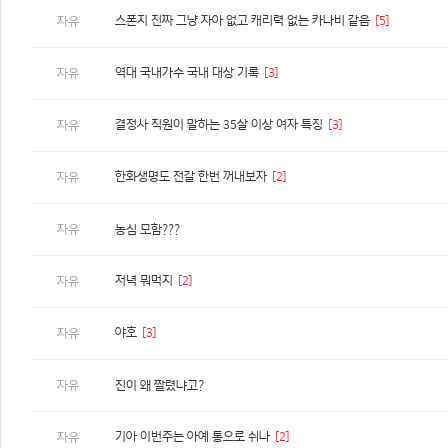
스폰지 진짜 그냥 자아 없고 캐리력 없는 카나비 같음
[5]
자유
역대 국내가수 국내 대상 기록
[3]
자유
결정사 직원이 말하는 35살 이상 여자 특징
[3]
자유
한화생명도 전갈 한번 꺼내보자
[2]
자유
자유
농심 모함???
저녁 뭐먹지
[2]
자유
야호
[3]
자유
자유
진이 왜 짤렸냐고?
기아 이번주는 아예 통으로 쉬나
[2]
자유