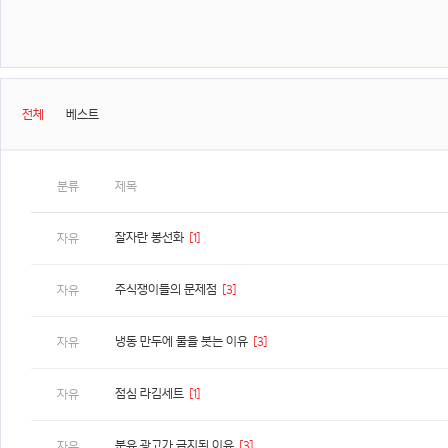
전체
베스트
분류
제목
잘자란 봉선화
[1]
자유
주식쟁이들의 문제점
[3]
자유
냉동 만두에 물을 붓는 이유
[3]
자유
점심 라김세트
[1]
자유
분유 광고가 금지된 이유
[3]
자유