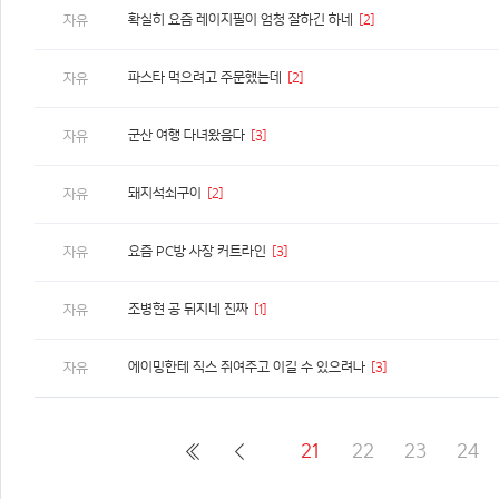
확실히 요즘 레이지필이 엄청 잘하긴 하네
[2]
자유
파스타 먹으려고 주문했는데
[2]
자유
군산 여행 다녀왔음다
[3]
자유
돼지석쇠구이
[2]
자유
요즘 PC방 사장 커트라인
[3]
자유
조병현 공 뒤지네 진짜
[1]
자유
에이밍한테 직스 쥐여주고 이길 수 있으려나
[3]
자유
21
22
23
24