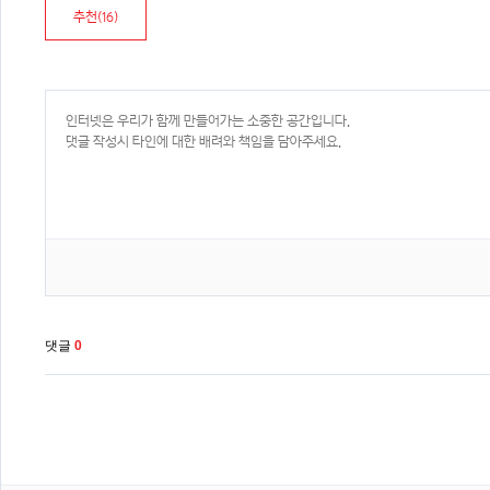
추천(
16
)
댓글
0