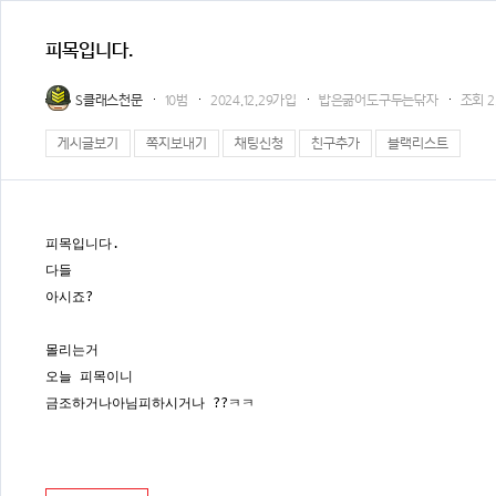
피목입니다.
S클래스천문
10범
2024.12.29가입
밥은굶어도구두는닦자
조회
2
게시글보기
쪽지보내기
채팅신청
친구추가
블랙리스트
피목입니다.
다들
아시죠?
몰리는거
오늘 피목이니
금조하거나아님피하시거나 ??ㅋㅋ