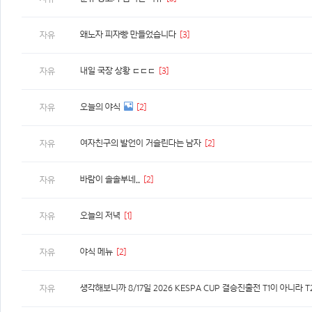
왜노자 피자빵 만들었습니다
[3]
자유
내일 국장 상황 ㄷㄷㄷ
[3]
자유
오늘의 야식
[2]
자유
여자친구의 발언이 거슬린다는 남자
[2]
자유
바람이 솔솔부네..
[2]
자유
오늘의 저녁
[1]
자유
야식 메뉴
[2]
자유
자유