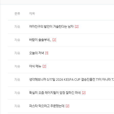
분류
제목
여자친구의 발언이 거슬린다는 남자
[2]
자유
바람이 솔솔부네..
[2]
자유
오늘의 저녁
[1]
자유
야식 메뉴
[2]
자유
자유
확실히 요즘 레이지필이 엄청 잘하긴 하네
[2]
자유
파스타 먹으려고 주문했는데
[2]
자유