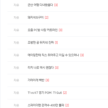
군산 여행 다녀왔음다
[3]
자유
돼지석쇠구이
[2]
자유
요즘 PC방 사장 커트라인
[3]
자유
조병현 공 뒤지네 진짜
[1]
자유
에이밍한테 직스 쥐여주고 이길 수 있으려나
[3]
자유
리치 나르 역시 괜찮다
[3]
자유
가라아게 백반
[3]
자유
T1 vs KT 경기 POM: T1 Guti
[2]
자유
스파이더맨 관객수 400만 돌파
[2]
자유