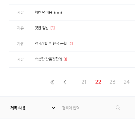
자유
치킨 먹어용 ㅎㅎㅎ
햇반 김밥
[3]
자유
약 4개월 후 한국 근황
[2]
자유
박성한 감좋긴한데
[1]
자유
21
22
23
24