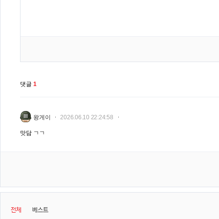
댓글
1
왕게이
2026.06.10 22:24:58
맛담 ㄱㄱ
전체
베스트