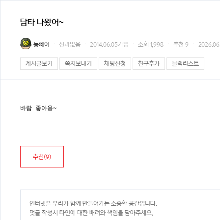
담타 나왔어~
동빼이
전과없음
2014.06.05가입
조회
1,998
추천
9
2026.06
게시글보기
쪽지보내기
채팅신청
친구추가
블랙리스트
바람 좋아용~
추천(
9
)