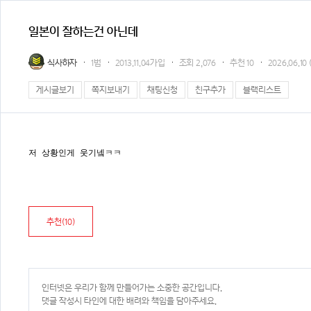
일본이 잘하는건 아닌데
식사하자
1범
2013.11.04가입
조회
2,076
추천
10
2026.06.10 
게시글보기
쪽지보내기
채팅신청
친구추가
블랙리스트
저 상황인게 웃기넼ㅋㅋ
추천(
10
)