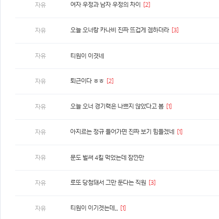
여자 우정과 남자 우정의 차이
[2]
자유
오늘 오너랑 카나비 진짜 뜨겁게 겜하더라
[3]
자유
자유
티원이 이겻네
퇴근이다 ㅎㅎ
[2]
자유
오늘 오너 경기력은 나쁘지 않았다고 봄
[1]
자유
아지르는 정규 들어가면 진짜 보기 힘들겠네
[1]
자유
자유
문도 벌써 4킬 먹었는데 잠깐만
로또 당첨돼서 그만 둔다는 직원
[3]
자유
티원이 이기겟는데..
[1]
자유