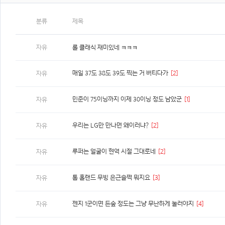
분류
제목
자유
롤 클래식 재미있네 ㅋㅋㅋ
매일 37도 38도 39도 찍는 거 버티다가
[2]
자유
민준이 75이닝까지 이제 30이닝 정도 남았군
[1]
자유
우리는 LG만 만나면 왜이러냐?
[2]
자유
루퍼는 얼굴이 현역 시절 그대로네
[2]
자유
톰 홀랜드 무빙 은근슬쩍 뭐지요
[3]
자유
젠지 1군이면 든숲 정도는 그냥 무난하게 눌러야지
[4]
자유