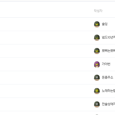
작성자
솔잉
넴드10년
뽀삐는뽀
가야번
돈좀주소
노래하는
전술성애