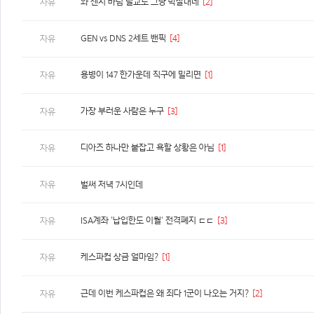
와 젠지 바텀 딜교로 그냥 박살내네
[2]
자유
GEN vs DNS 2세트 밴픽
[4]
자유
용병이 147 한가운데 직구에 밀리면
[1]
자유
가장 부러운 사람은 누구
[3]
자유
디아즈 하나만 붙잡고 욕할 상황은 아님
[1]
자유
자유
벌써 저녁 7시인데
ISA계좌 '납입한도 이월' 전격폐지 ㄷㄷ
[3]
자유
케스파컵 상금 얼마임?
[1]
자유
근데 이번 케스파컵은 왜 죄다 1군이 나오는 거지?
[2]
자유