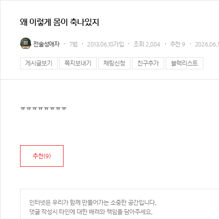
왜 이렇게 몸이 축나있지
전술성애자
7범
2013.06.18가입
조회
2,084
추천
9
2026.06.1
게시글보기
쪽지보내기
채팅신청
친구추가
블랙리스트
ㅠㅠㅠㅠㅠㅠㅠㅠ
추천(
9
)