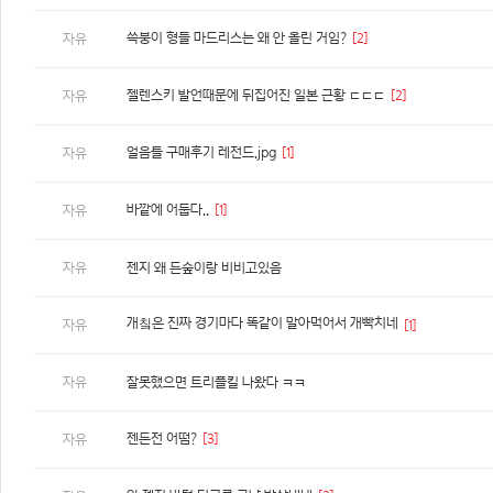
쓱붕이 형들 마드리스는 왜 안 올린 거임?
[2]
자유
젤렌스키 발언때문에 뒤집어진 일본 근황 ㄷㄷㄷ
[2]
자유
얼음틀 구매후기 레전드.jpg
[1]
자유
바깥에 어둡다..
[1]
자유
자유
젠지 왜 든숲이랑 비비고있음
개칰은 진짜 경기마다 똑같이 말아먹어서 개빡치네
자유
[1]
자유
잘못했으면 트리플킬 나왔다 ㅋㅋ
젠든전 어떰?
[3]
자유