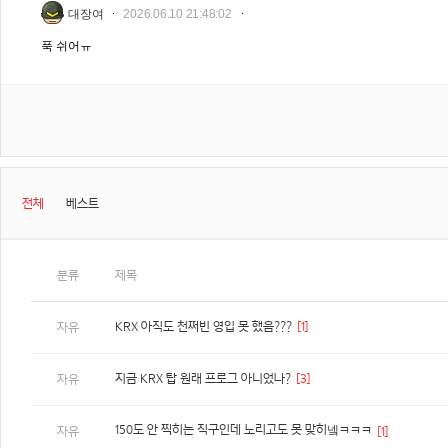
대장여
2026.06.10 21:48:02
푹 쉬어ㅠ
전체
베스트
분류
제목
KRX 아직도 천쩌빈 영입 못 했음???
[1]
자유
지금 KRX 탑 원래 프로그 아니었나?
[3]
자유
150도 안 찍히는 직구인데 노리고도 못 맞히넼ㅋㅋㅋ
자유
[1]