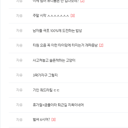
이제 썸머 유니폼은 안 입나보네?
[2]
자유
주말 시작 ㅅㅅㅅㅅㅅㅅㅅ
[3]
자유
자유
남자들 극호 100%에 도전하는 밥상
티원 요즘 꼭 이런 타이밍에 터지는거 개짜증남
[2]
자유
자유
사고쳐놓고 슬픈척하는 고양이
자유
3꽉가자구 그렇지
자유
기인 쿼드라킬 ㄷㄷ
자유
휴가철+금욜이라 퇴근길 지옥이네여
벌써 6시여?
[3]
자유