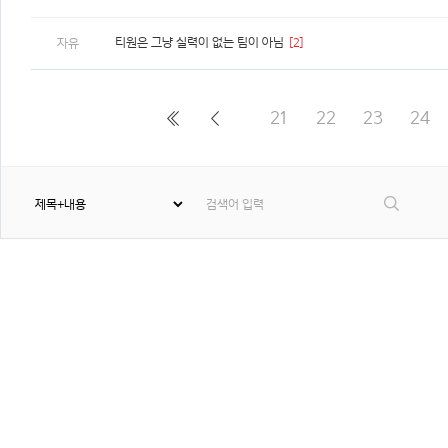
티원은 그냥 실력이 없는 팀이 아님
[2]
자유
21
22
23
24