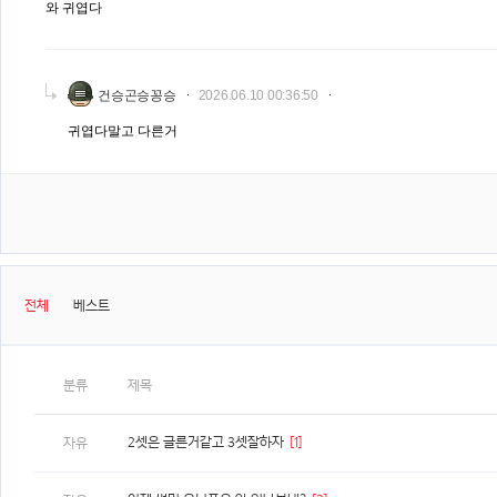
와 귀엽다
건승곤승꽁승
2026.06.10 00:36:50
귀엽다말고 다른거
전체
베스트
분류
제목
2셋은 글른거같고 3셋잘하자
[1]
자유