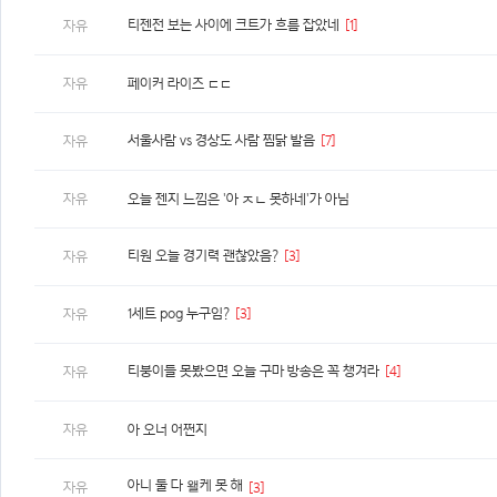
티젠전 보는 사이에 크트가 흐름 잡았네
[1]
자유
자유
페이커 라이즈 ㄷㄷ
서울사람 vs 경상도 사람 찜닭 발음
[7]
자유
자유
오늘 젠지 느낌은 '아 ㅈㄴ 못하네'가 아님
티원 오늘 경기력 괜찮았음?
[3]
자유
1세트 pog 누구임?
[3]
자유
티붕이들 못봤으면 오늘 구마 방송은 꼭 챙겨라
[4]
자유
자유
아 오너 어쩐지
아니 둘 다 왤케 못 해
자유
[3]