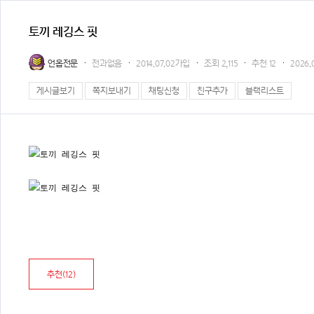
토끼 레깅스 핏
언옵전문
전과없음
2014.07.02가입
조회
2,115
추천
12
2026.0
게시글보기
쪽지보내기
채팅신청
친구추가
블랙리스트
추천(
12
)