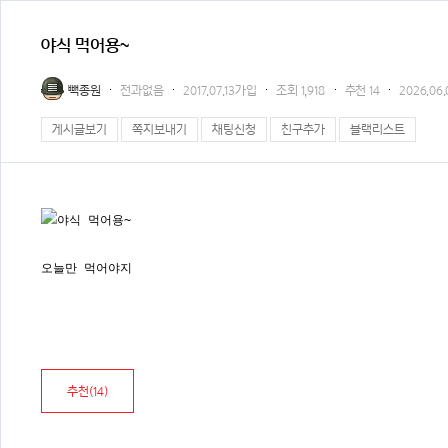
야식 먹어용~
빽종원
전과없음
2017.07.13가입
조회
1,918
추천
14
2026.06.
게시글보기
쪽지보내기
채팅신청
친구추가
블랙리스트
오늘만 먹어야지
추천(
14
)