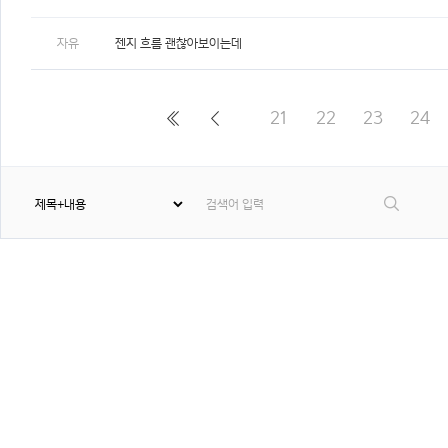
자유
젠지 흐름 괜찮아보이는데
21
22
23
24