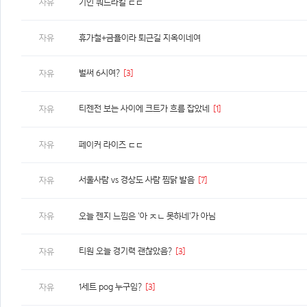
자유
기인 쿼드라킬 ㄷㄷ
자유
휴가철+금욜이라 퇴근길 지옥이네여
벌써 6시여?
[3]
자유
티젠전 보는 사이에 크트가 흐름 잡았네
[1]
자유
자유
페이커 라이즈 ㄷㄷ
서울사람 vs 경상도 사람 찜닭 발음
[7]
자유
자유
오늘 젠지 느낌은 '아 ㅈㄴ 못하네'가 아님
티원 오늘 경기력 괜찮았음?
[3]
자유
1세트 pog 누구임?
[3]
자유