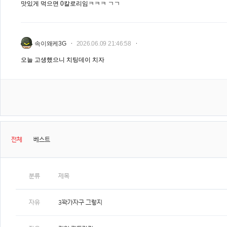
맛있게 먹으면 0칼로리임ㅋㅋㅋ ㄱㄱ
속이왜케3G
2026.06.09 21:46:58
오늘 고생했으니 치팅데이 치자
전체
베스트
분류
제목
자유
3꽉가자구 그렇지