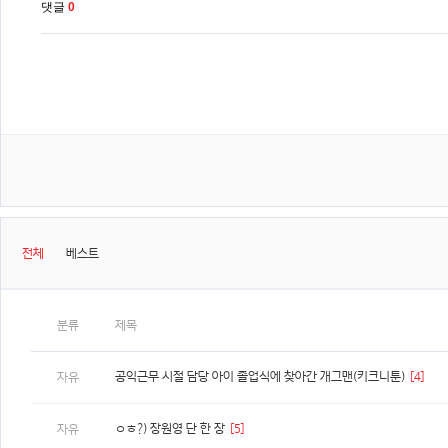
댓글
0
전체
베스트
분류
제목
공익근무 시절 담당 아이 졸업식에 찾아간 개그맨(키크니툰)
[4]
자유
ㅇㅎ?) 장원영 단 한 장
[5]
자유