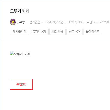
오뚜기 카레
갓쑤영
전과없음
2014.09.16가입
조회
2,033
추천
17
2026.05
게시글보기
쪽지보내기
채팅신청
친구추가
블랙리스트
추천(
17
)