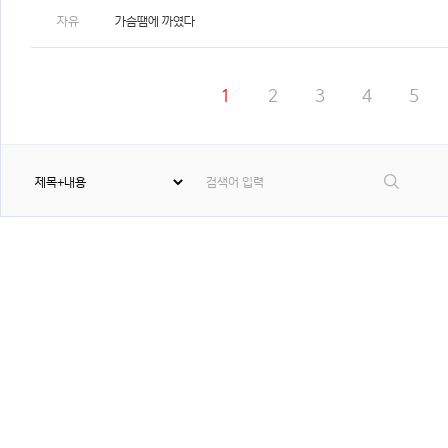
자유
가슴땜에 까였다
1
2
3
4
5