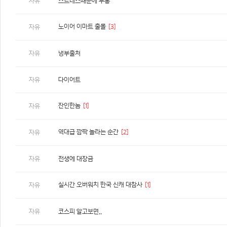
자유
스트레스때문에 두통
노이어 이마트 출몰
[3]
자유
자유
냉부출처
자유
다이어트
잔인한놈
[1]
자유
역대급 깜짝 놀라는 순간
[2]
자유
자유
전생에 대장금
실시간 오버워치 한국 신캐 대참사
[1]
자유
자유
코스피 알고보면..