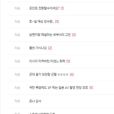
포인트 전환할수이써요?
[1]
자유
토~일 예상 강수량..
[5]
자유
남편이랑 매일하는 유부녀의 고민
[3]
자유
믈브 가시나요
[2]
자유
이시각 미쳐버린 리센느 화력
[5]
자유
군대 총기 보관함 근황 ㄷㄷㄷㄷ
[6]
자유
극한 폭염에도 3P 찍는 일본 AV 촬영 현장 포토
[5]
자유
자유
존나 감사