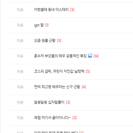
어렸을때 동네 미스테리
[3]
자유
gpt 짤
[1]
자유
요즘 원룸 근황
[3]
자유
흙수저 부모들의 매우 공통적인 특징
[14]
자유
코스피 급락, 주린이 치킨값 날렸짹
[5]
자유
현역 최고령 배우라는 신구 근황
[4]
자유
알쏭달쏭 십자말풀이
[3]
자유
축협 여기서 끝이아니다~
[3]
자유