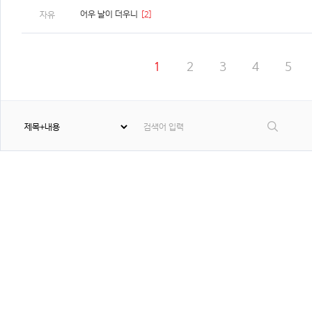
어우 날이 더우니
[2]
자유
1
2
3
4
5