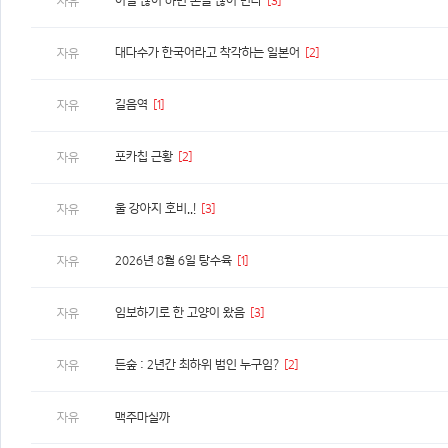
이걸 많이 하면 돈을 많이 번다
[3]
자유
대다수가 한국어라고 착각하는 일본어
[2]
자유
길음역
[1]
자유
포카칩 근황
[2]
자유
울 강아지 호비..!
[3]
자유
2026년 8월 6일 탕수육
[1]
자유
임보하기로 한 고양이 왔음
[3]
자유
든숲 : 2년간 최하위 범인 누구임?
[2]
자유
자유
맥주마실까