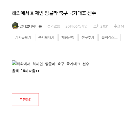
해외에서 화제인 앙골라 축구 국가대표 선수
걷다보니아마존
전과없음
2014.06.15가입
조회
2,031
추천
14
게시글보기
쪽지보내기
채팅신청
친구추가
블랙리스트
올해 16세라함;;
추천(
14
)