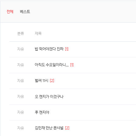
전체
베스트
분류
제목
밥 먹어야겠다 진짜
[1]
자유
아직도 수요일이라니...
[1]
자유
벌써 11시
[2]
자유
자유
오 젠지가 이겼구나
자유
후 젠지야
김민재 만난 문샤넬
[2]
자유