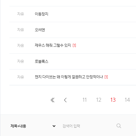
자유
이동정지
자유
오씨엔
제우스 해줘 그럴수 있지
[1]
자유
자유
로블록스
젠지 다이브는 왜 이렇게 깔끔하고 안정적이냐
[1]
자유
11
12
13
14