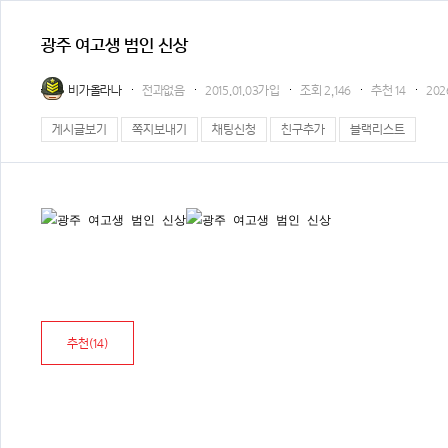
광주 여고생 범인 신상
비가올라나
전과없음
2015.01.03가입
조회
2,146
추천
14
202
게시글보기
쪽지보내기
채팅신청
친구추가
블랙리스트
추천(
14
)