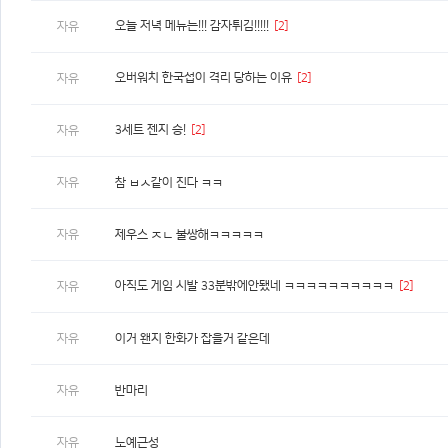
오늘 저녁 메뉴는!!! 감자튀김!!!!!
[2]
자유
오버워치 한국섭이 격리 당하는 이유
[2]
자유
3세트 젠지 승!
[2]
자유
자유
참 ㅂㅅ같이 진다 ㅋㅋ
자유
제우스 ㅈㄴ 불쌍해ㅋㅋㅋㅋㅋ
아직도 게임 시발 33분밖에안됐네 ㅋㅋㅋㅋㅋㅋㅋㅋㅋㅋ
[2]
자유
자유
이거 왠지 한화가 잡을거 같은데
자유
반마리
자유
노예근성