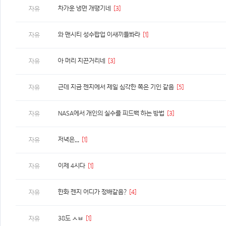
차가운 냉면 개땡기네
[3]
자유
와 맨시티 성수팝업 이새끼들봐라
[1]
자유
아 머리 지끈거리네
[3]
자유
근데 지금 젠지에서 제일 심각한 쪽은 기인 같음
[5]
자유
NASA에서 개인의 실수를 피드백 하는 방법
[3]
자유
저녁은...
[1]
자유
이제 4시다
[1]
자유
한화 젠지 어디가 정배같음?
[4]
자유
38도 ㅅㅂ
[1]
자유