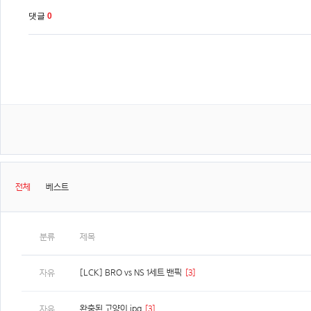
댓글
0
전체
베스트
분류
제목
[LCK] BRO vs NS 1세트 밴픽
[3]
자유
완충된 고양이.jpg
[3]
자유