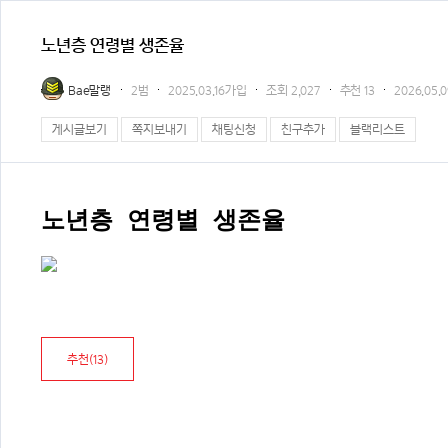
노년층 연령별 생존율
Bae말랭
2범
2025.03.16가입
조회
2,027
추천
13
2026.05.0
게시글보기
쪽지보내기
채팅신청
친구추가
블랙리스트
노년층 연령별 생존율
추천(
13
)