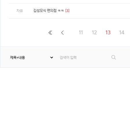
김성모식 편의점 ㅋㅋ
[3]
자유
11
12
13
14