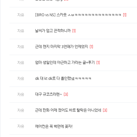
[BRO vs NS] 스카웃 ㅅㅂㅋㅋㅋㅋㅋㅋㅋㅋㅋㅋㅋㅋㅋㅋ
[1]
자유
날씨가 덥고 끈적하니까
[1]
자유
근데 젠지 마지막 3연패가 언제였지
[1]
자유
엄마 생일인데 야근하고 가라는 글+후기
[1]
자유
dk 대 kt dk로 다 올인했넼ㅋㅋㅋㅋㅋ
자유
대구 규코츠라멘~
[3]
자유
근데 한화 어제 졌어도 바로 탈락은 아니었네
[3]
자유
자유
에어컨은 꼭 벽면에 꽂자!