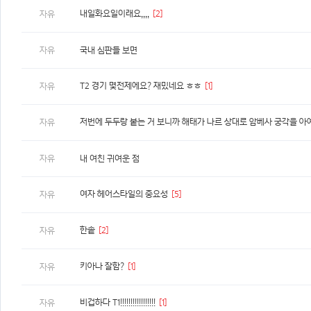
내일화요일이래요,,,,
[2]
자유
자유
국내 심판들 보면
T2 경기 몇전제에요? 재밌네요 ㅎㅎ
[1]
자유
저번에 두두랑 붙는 거 보니까 해태가 나르 상대로 암베사 궁각을 아
자유
자유
내 여친 귀여운 점
여자 헤어스타일의 중요성
[5]
자유
한솥
[2]
자유
키아나 잘함?
[1]
자유
비겁하다 T1!!!!!!!!!!!!!!!!!
[1]
자유