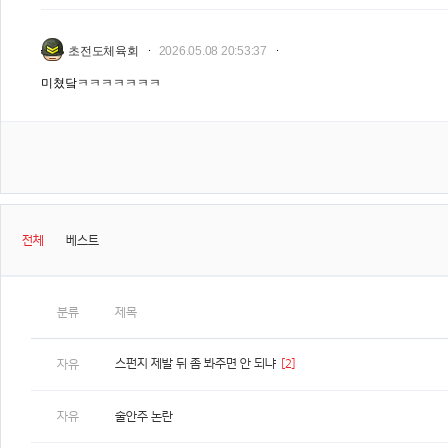
초전도체육회
2026.05.08 20:53:37
미쳤닼ㅋㅋㅋㅋㅋㅋㅋ
전체
베스트
분류
제목
스펀지 제발 뒤 좀 봐주면 안 되냐
[2]
자유
자유
술안주 논란