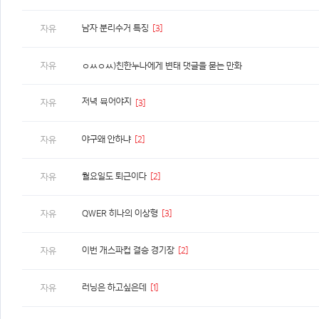
남자 분리수거 특징
[3]
자유
자유
ㅇㅆㅇㅆ)친한누나에게 변태 댓글을 묻는 만화
저녁 뮥어야지
자유
[3]
야구왜 안하냐
[2]
자유
월요일도 퇴근이다
[2]
자유
QWER 히나의 이상형
[3]
자유
이번 개스파컵 결승 경기장
[2]
자유
러닝은 하고싶은데
[1]
자유