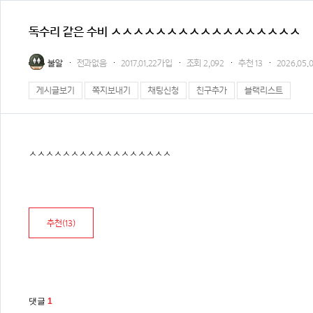
독수리 같은 수비 ㅅㅅㅅㅅㅅㅅㅅㅅㅅㅅㅅㅅㅅㅅㅅㅅㅅ
불알
전과없음
2017.01.22가입
조회
2,092
추천
13
2026.05.0
게시글보기
쪽지보내기
채팅신청
친구추가
블랙리스트
ㅅㅅㅅㅅㅅㅅㅅㅅㅅㅅㅅㅅㅅㅅㅅㅅㅅ
추천(
13
)
댓글
1