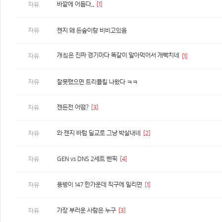
바깥에 어둡다..
[1]
자유
자유
젠지 왜 든숲이랑 비비고있음
개칰은 진짜 경기마다 똑같이 말아먹어서 개빡치네
자유
[1]
자유
잘못했으면 트리플킬 나왔다 ㅋㅋ
젠든전 어떰?
[3]
자유
와 젠지 바텀 딜교로 그냥 박살내네
[2]
자유
GEN vs DNS 2세트 밴픽
[4]
자유
용병이 147 한가운데 직구에 밀리면
[1]
자유
가장 부러운 사람은 누구
[3]
자유