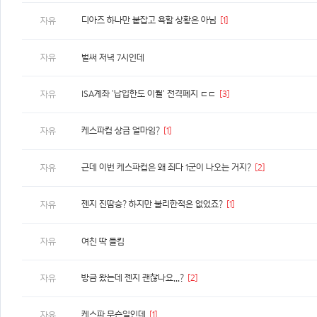
디아즈 하나만 붙잡고 욕할 상황은 아님
[1]
자유
자유
벌써 저녁 7시인데
ISA계좌 '납입한도 이월' 전격폐지 ㄷㄷ
[3]
자유
케스파컵 상금 얼마임?
[1]
자유
근데 이번 케스파컵은 왜 죄다 1군이 나오는 거지?
[2]
자유
젠지 진땀승? 하지만 불리한적은 없었죠?
[1]
자유
자유
여친 딱 들킴
방금 왔는데 젠지 괜찮나요...?
[2]
자유
케스파 무슨일인데
[1]
자유