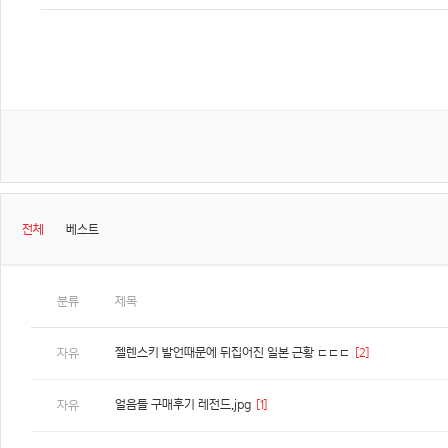
전체
베스트
분류
제목
젤렌스키 발언때문에 뒤집어진 일본 근황 ㄷㄷㄷ
[2]
자유
얼음틀 구매후기 레전드.jpg
[1]
자유