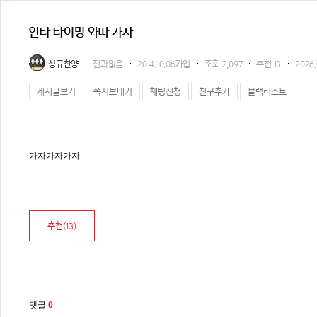
안타 타이밍 와따 가자
성규찬양
전과없음
2014.10.06가입
조회
2,097
추천
13
2026.
게시글보기
쪽지보내기
채팅신청
친구추가
블랙리스트
가자가자가자
추천(
13
)
댓글
0