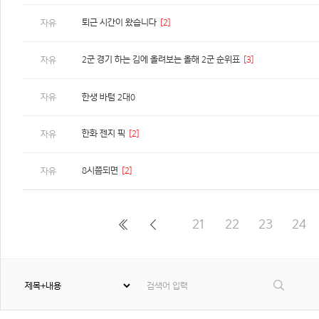
퇴근 시간이 왔습니다
[2]
자유
2군 경기 하는 김에 올려보는 올해 2군 순위표
[3]
자유
자유
한생 바텀 2대0
한화 젠지 픽
[2]
자유
8시쯤되면
[2]
자유
21
22
23
24