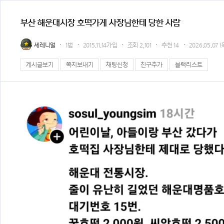
부산 해운대시장 호떡가게 사장님한테 당한 사람
세레니얼
1범
2015.11.14가입
조회
2,101
추천
14
2026.05.07 (
게시글보기
쪽지보내기
채팅신청
친구추가
블랙리스트