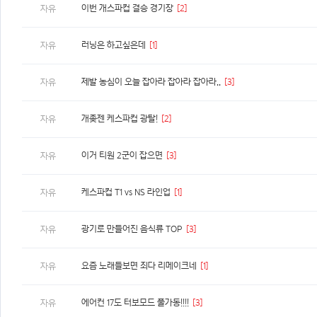
이번 개스파컵 결승 경기장
[2]
자유
러닝은 하고싶은데
[1]
자유
제발 농심이 오늘 잡아라 잡아라 잡아라..
[3]
자유
개좆젠 케스파컵 광탈!
[2]
자유
이거 티원 2군이 잡으면
[3]
자유
케스파컵 T1 vs NS 라인업
[1]
자유
광기로 만들어진 음식류 TOP
[3]
자유
요즘 노래들보면 죄다 리메이크네
[1]
자유
에어컨 17도 터보모드 풀가동!!!!
[3]
자유