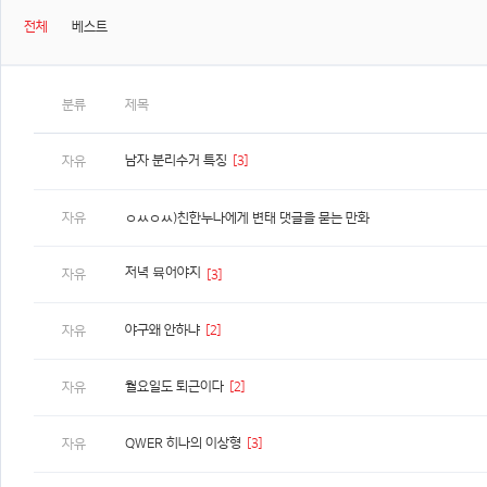
전체
베스트
분류
제목
남자 분리수거 특징
[3]
자유
자유
ㅇㅆㅇㅆ)친한누나에게 변태 댓글을 묻는 만화
저녁 뮥어야지
자유
[3]
야구왜 안하냐
[2]
자유
월요일도 퇴근이다
[2]
자유
QWER 히나의 이상형
[3]
자유