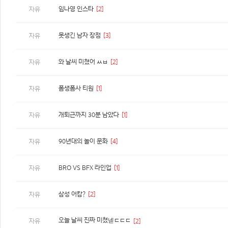
임나영 인스타
[2]
자유
못생긴 남자 장점
[3]
자유
와 날씨 미쳤어 ㅆㅂ
[2]
자유
폼생폼사 티원
[1]
자유
개퇴근까지 30분 남았다
[1]
자유
90년대의 놀이 문화
[4]
자유
BRO VS BFX 라인업
[1]
자유
삼성 어캄?
[2]
자유
오늘 날씨 진짜 미쳤넫ㄷㄷㄷ
자유
[2]