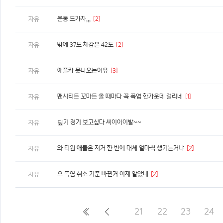
운동 드가자,,,
[2]
자유
밖에 37도 체감은 42도
[2]
자유
애플카 못나오는이유
[3]
자유
맨시티든 꼬마든 올 때마다 꼭 폭염 한가운데 걸리네
[1]
자유
딮기 경기 보고싶다 씨이이이발~~
자유
와 티원 애들은 저거 한 번에 대체 얼마씩 챙기는거냐
[2]
자유
오 폭염 취소 기준 바뀐거 이제 알았네
[2]
자유
21
22
23
24