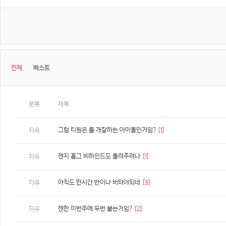
전체
베스트
분류
제목
그럼 티원은 롤 개잘하는 아이돌인거임?
[1]
자유
젠지 홈그 비하인드도 올려주려나
[1]
자유
아직도 한시간 반이나 버텨야되네
[3]
자유
젠한 이번주에 두번 붙는거임?
[2]
자유