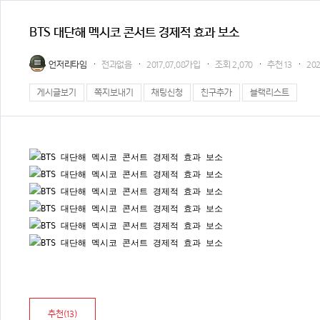
BTS 대단해 멕시코 콘서트 경제적 효과 보소
언저리타임
전과없음
2017.07.08가입
조회
2,070
추천
13
202
게시글보기
쪽지보내기
채팅신청
친구추가
블랙리스트
추천(
13
)