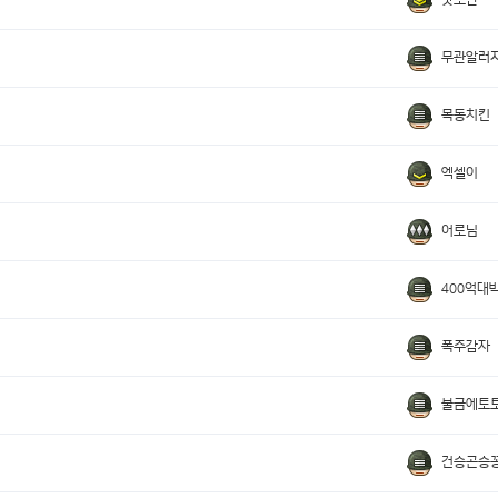
무관알러
목동치킨
엑셀이
어로님
400억대
폭주감자
불금에토
건승곤승