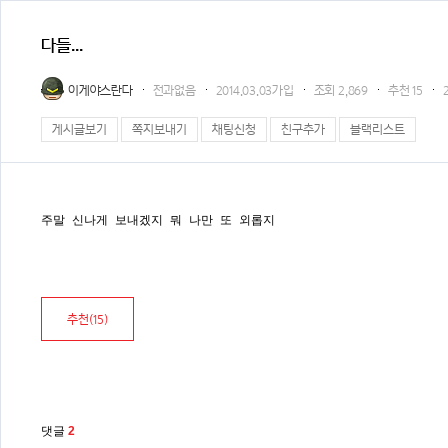
다들...
이게야스란다
전과없음
2014.03.03가입
조회
2,869
추천
15
게시글보기
쪽지보내기
채팅신청
친구추가
블랙리스트
주말 신나게 보내겠지 뭐 나만 또 외롭지
추천(
15
)
댓글
2