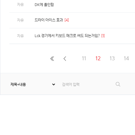
자유
DK에 올인함
드라이 아이스 효과
[4]
자유
Lck 경기에서 키보드 매크로 써도 되는거임?
[1]
자유
11
12
13
14