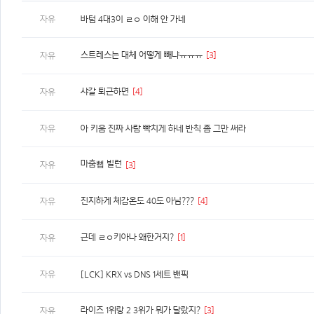
자유
바텀 4대3이 ㄹㅇ 이해 안 가네
스트레스는 대체 어떻게 빼냐ㅠㅠㅠ
[3]
자유
샤갈 퇴근하면
[4]
자유
자유
아 키움 진짜 사람 빡치게 하네 반칙 좀 그만 써라
마춤뻡 빌런
자유
[3]
진지하게 체감온도 40도 아님???
[4]
자유
근데 ㄹㅇ키아나 왜한거지?
[1]
자유
자유
[LCK] KRX vs DNS 1세트 밴픽
라이즈 1위랑 2 3위가 뭐가 달랐지?
[3]
자유