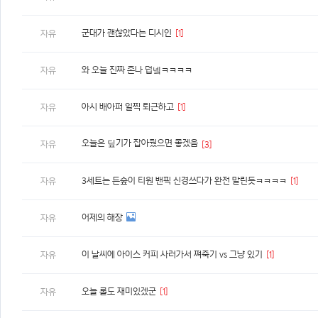
군대가 괜찮았다는 디시인
[1]
자유
와 오늘 진짜 존나 덥넼ㅋㅋㅋㅋ
자유
아시 배아퍼 일찍 퇴근하고
[1]
자유
오늘은 딮기가 잡아줬으면 좋겠음
자유
[3]
3세트는 든숲이 티원 밴픽 신경쓰다가 완전 말린듯ㅋㅋㅋㅋ
[1]
자유
어제의 해장
자유
이 날씨에 아이스 커피 사러가서 쪄죽기 vs 그냥 있기
[1]
자유
오늘 롤도 재미있겠군
[1]
자유