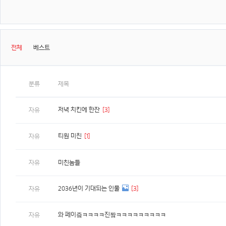
전체
베스트
분류
제목
저녁 치킨에 한잔
[3]
자유
티원 미친
[1]
자유
자유
미친놈들
2036년이 기대되는 인물
[3]
자유
와 페이즠ㅋㅋㅋㅋ진짴ㅋㅋㅋㅋㅋㅋㅋㅋㅋ
자유