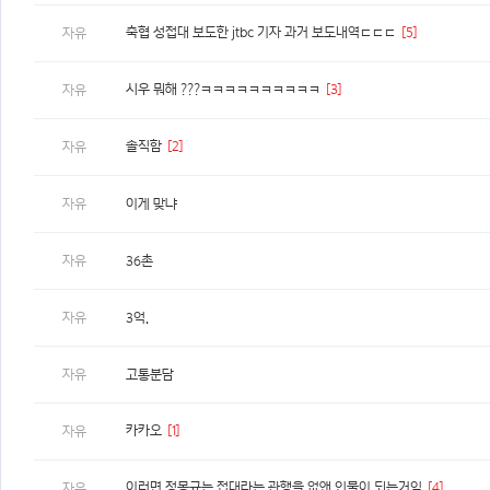
축협 성접대 보도한 jtbc 기자 과거 보도내역ㄷㄷㄷ
[5]
자유
시우 뭐해 ???ㅋㅋㅋㅋㅋㅋㅋㅋㅋㅋ
[3]
자유
솔직함
[2]
자유
자유
이게 맞냐
자유
36촌
자유
3억.
자유
고통분담
카카오
[1]
자유
이러면 정몽규는 접대라는 관행을 없앤 인물이 되는거임
[4]
자유