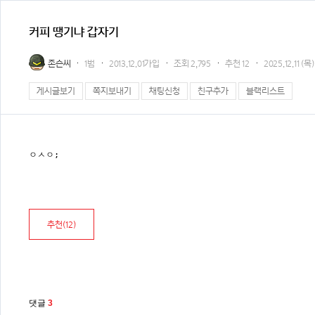
커피 땡기냐 갑자기
존슨씨
1범
2013.12.01가입
조회
2,795
추천
12
2025.12.11 (목)
게시글보기
쪽지보내기
채팅신청
친구추가
블랙리스트
ㅇㅅㅇ;
추천(
12
)
댓글
3