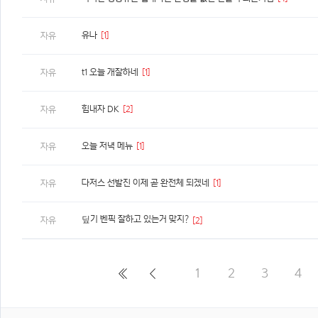
유나
[1]
자유
t1 오늘 개잘하네
[1]
자유
힘내자 DK
[2]
자유
오늘 저녁 메뉴
[1]
자유
다저스 선발진 이제 곧 완전체 되겠네
[1]
자유
딮기 벤픽 잘하고 있는거 맞지?
자유
[2]
1
2
3
4