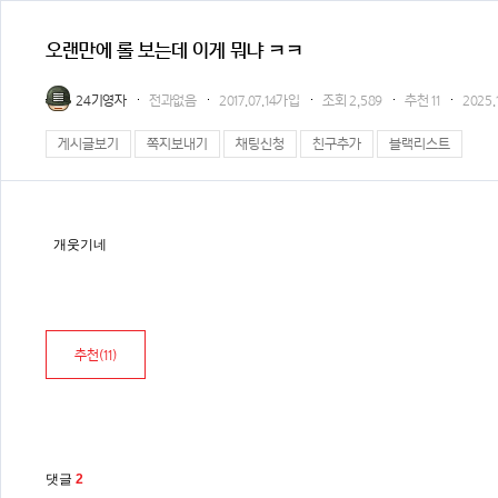
오랜만에 롤 보는데 이게 뭐냐 ㅋㅋ
24기영자
전과없음
2017.07.14가입
조회
2,589
추천
11
2025.
게시글보기
쪽지보내기
채팅신청
친구추가
블랙리스트
개웃기네
추천(
11
)
댓글
2