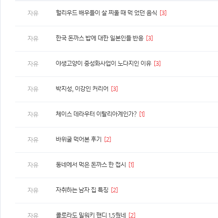
헐리우드 배우들이 살 찌울 때 먹 었던 음식
[3]
자유
한국 돈까스 밥에 대한 일본인들 반응
[3]
자유
야생고양이 중성화사업이 노다지인 이유
[3]
자유
박지성, 이강인 커리어
[3]
자유
체이스 데라우터 이탈리아계인가?
[1]
자유
바위굴 먹어본 후기
[2]
자유
동네에서 먹은 돈까스 한 접시
[1]
자유
자취하는 남자 집 특징
[2]
자유
콜로라도 밀워키 핸디 1.5줬네
[2]
자유