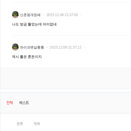
신촌동개껑패
2025.12.08 21:37:00
나도 방금 틀었는데 어이없네
와이프뱃살통통
2025.12.08 21:37:12
역시 롤은 혼돈이지
전체
베스트
분류
제목