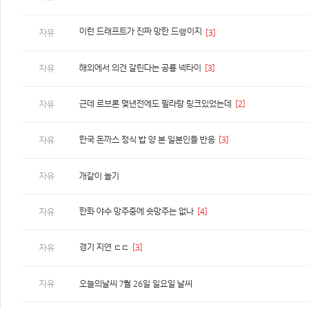
이런 드래프트가 진짜 망한 드랲이지
자유
[3]
해외에서 의견 갈린다는 공룡 넥타이
[3]
자유
근데 르브론 몇년전에도 필라랑 링크있었는데
[2]
자유
한국 돈까스 정식 밥 양 본 일본인들 반응
[3]
자유
자유
개같이 놀기
한화 야수 망주중에 숏망주는 없나
[4]
자유
경기 지연 ㄷㄷ
[3]
자유
자유
오늘의날씨 7월 26일 일요일 날씨