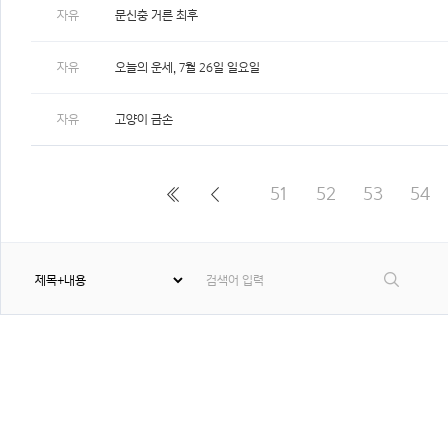
자유
문신충 거른 최후
자유
오늘의 운세, 7월 26일 일요일
자유
고양이 금손
51
52
53
54