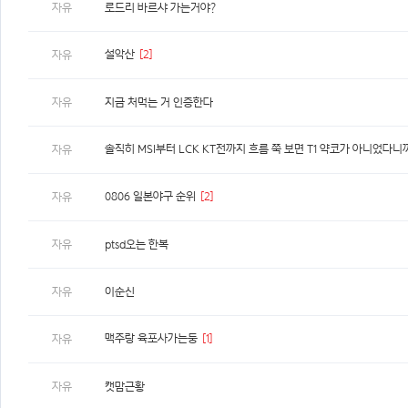
자유
로드리 바르샤 가는거야?
설악산
[2]
자유
자유
지금 처먹는 거 인증한다
솔직히 MSI부터 LCK KT전까지 흐름 쭉 보면 T1 약코가 아니었다니
자유
0806 일본야구 순위
[2]
자유
자유
ptsd오는 한복
자유
이순신
맥주랑 육포사가는둥
[1]
자유
자유
캣맘근황