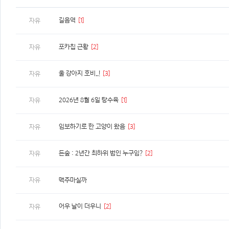
길음역
[1]
자유
포카칩 근황
[2]
자유
울 강아지 호비..!
[3]
자유
2026년 8월 6일 탕수육
[1]
자유
임보하기로 한 고양이 왔음
[3]
자유
든숲 : 2년간 최하위 범인 누구임?
[2]
자유
자유
맥주마실까
어우 날이 더우니
[2]
자유