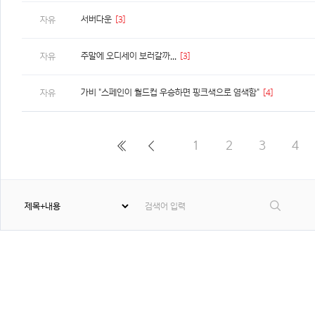
서버다운
[3]
자유
주말에 오디세이 보러갈까...
[3]
자유
가비 "스페인이 월드컵 우승하면 핑크색으로 염색함"
[4]
자유
1
2
3
4