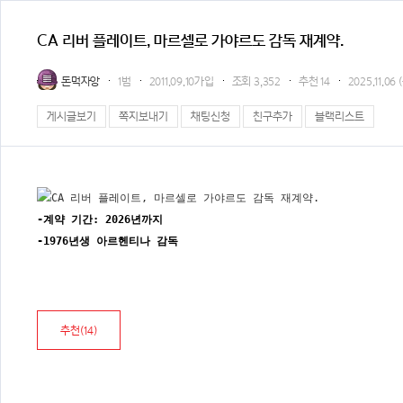
CA 리버 플레이트, 마르셀로 가야르도 감독 재계약.
돈먹자앙
1범
2011.09.10가입
조회
3,352
추천
14
2025.11.06 
게시글보기
쪽지보내기
채팅신청
친구추가
블랙리스트
-계약 기간: 2026년까지
-1976년생 아르헨티나 감독
추천(
14
)