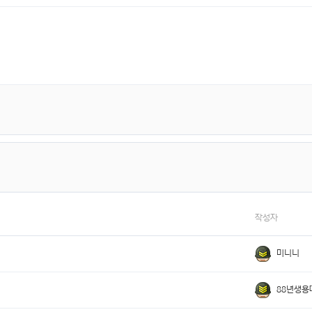
작성자
미니니
88년생용