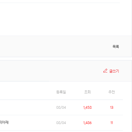
목록
글쓰기
등록일
조회
추천
08/04
1,458
13
띠아재
08/04
1,486
11