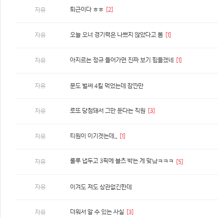
퇴근이다 ㅎㅎ
[2]
자유
오늘 오너 경기력은 나쁘지 않았다고 봄
[1]
자유
아지르는 정규 들어가면 진짜 보기 힘들겠네
[1]
자유
자유
문도 벌써 4킬 먹었는데 잠깐만
로또 당첨돼서 그만 둔다는 직원
[3]
자유
티원이 이기겟는데..
[1]
자유
룰루 냅두고 3픽에 블츠 박는 게 맞냨ㅋㅋㅋ
자유
[5]
자유
이겨도 져도 상관없긴한데
더워서 알 수 있는 사실
[3]
자유