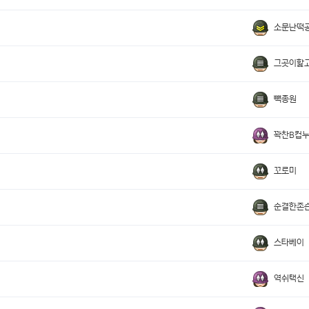
소문난떡
그곳이핥
빽종원
꽉찬B컵
꼬로미
순결한존
스타베이
역쉬택신