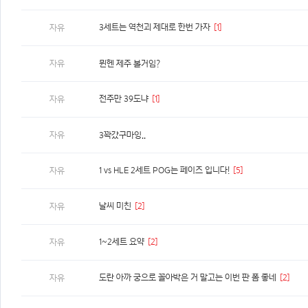
3세트는 역천괴 제대로 한번 가자
[1]
자유
자유
뮌헨 제주 볼거임?
전주만 39도냐
[1]
자유
자유
3꽉갔구마잉..
1 vs HLE 2세트 POG는 페이즈 입니다!
[5]
자유
날씨 미친
[2]
자유
1~2세트 요약
[2]
자유
도란 아까 궁으로 꼴아박은 거 말고는 이번 판 폼 좋네
[2]
자유