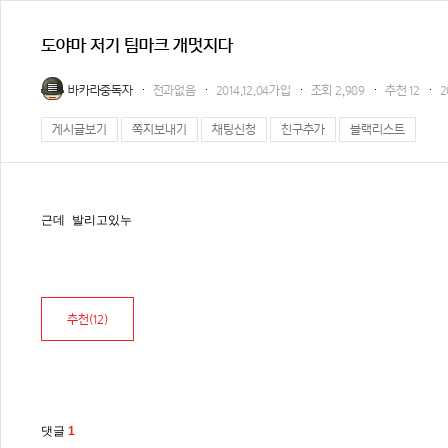
도야마 저기 팀마크 개멋지다
바카라중독자
전과없음
2014.12.04가입
조회
2,989
추천
12
2
게시글보기
쪽지보내기
채팅신청
친구추가
블랙리스트
근데 발리고있누
추천(
12
)
댓글
1