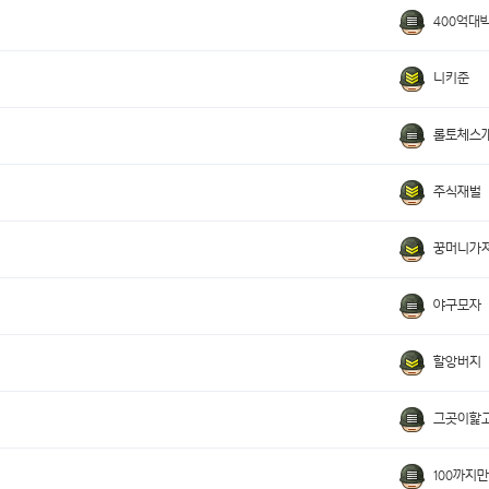
400억대
니키준
롤토체스
주식재벌
꿍머니가
야구모자
할앙버지
그곳이핥
100까지