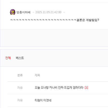
멍충이하베
2025.11.05 21:42:00
ㅋㅋㅋㅋㅋㅋㅋㅋㅋㅋㅋㅋㅋㅋㅋㅋㅋㅋㅋㅋㅋㅋㅋ결론은 개발림임?
전체
베스트
분류
제목
오늘 오너랑 카나비 진짜 뜨겁게 겜하더라
[3]
자유
자유
티원이 이겻네