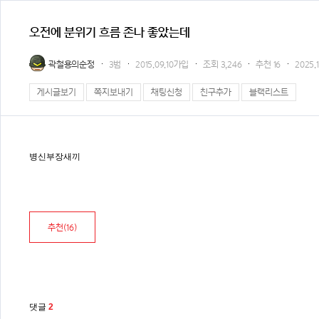
오전에 분위기 흐름 존나 좋았는데
곽철용의순정
3범
2015.09.10가입
조회
3,246
추천
16
2025.1
게시글보기
쪽지보내기
채팅신청
친구추가
블랙리스트
병신부장새끼
추천(
16
)
댓글
2