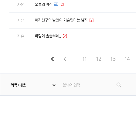
오늘의 야식
[2]
자유
여자친구의 발언이 거슬린다는 남자
[2]
자유
바람이 솔솔부네..
[2]
자유
11
12
13
14