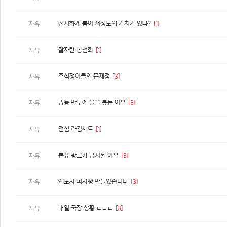
진지하게 봄이 저정도의 가치가 있냐?
[1]
자유
잘자란 봉선화
[1]
자유
주식쟁이들의 문제점
[3]
자유
냉동 만두에 물을 붓는 이유
[3]
자유
점심 라김세트
[1]
자유
분유 광고가 금지된 이유
[3]
자유
왜노자 피자빵 만들었습니다
[3]
자유
내일 국장 상황 ㄷㄷㄷ
[3]
자유