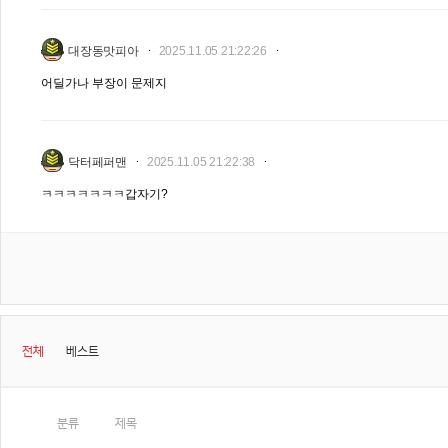
대장동맛피아
2025.11.05 21:22:26
어딜가나 부장이 문제지
닥터페퍼맨
2025.11.05 21:22:38
ㅋㅋㅋㅋㅋㅋㅋ갑자기?
전체
베스트
분류
제목