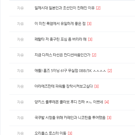
일제시대 일본인과 조선인이 친해진 이유
[2]
자유
이 미친 폭염에서 유일하게 좋은 점
[3]
자유
페랄타 저 좆구린 포심 좀 버리라 해
[3]
자유
지금 다져스 타선은 컨디션싸움인건가
[2]
자유
애틀) 홈즈 5이닝 61구 무실점 0BB/5K ㅅㅅㅅㅅ
[2]
자유
아라에즈한테 파워툴 장착시켜보고싶다
[3]
자유
양키스 룰루레몬 콜라보 후디 진짜 ㅈㄴ 이쁘네
[4]
자유
국쿠발 시청을 위해 카페인과 니코틴을 투여했음
[3]
자유
오리올스 로스터 이동
[3]
자유