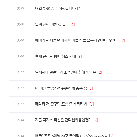
내일 DNS 승리 예상합니다
[2]
자유
날씨 진짜 미친 것 같다
[2]
자유
페이커도 서른 넘어서 아이돌 컨셉 잡는거 안 현타오려나
[2]
자유
현재 난리난 방한 취소 사태
[3]
자유
일제시대 일본인과 조선인이 친해진 이유
[2]
자유
이 미친 폭염에서 유일하게 좋은 점
[3]
자유
페랄타 저 좆구린 포심 좀 버리라 해
[3]
자유
지금 다져스 타선은 컨디션싸움인건가
[2]
자유
애틀) 홈즈 5이닝 61구 무실점 0BB/5K ㅅㅅㅅㅅ
[2]
자유