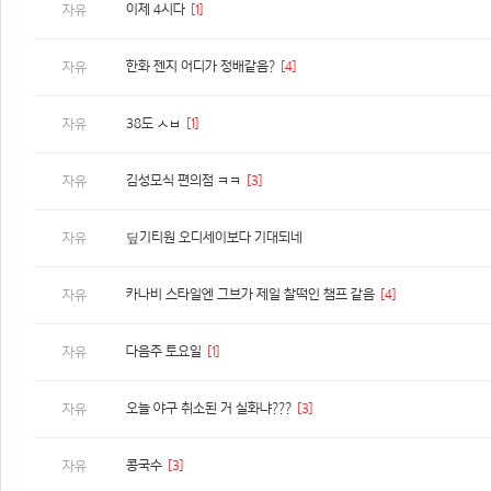
이제 4시다
[1]
자유
한화 젠지 어디가 정배같음?
[4]
자유
38도 ㅅㅂ
[1]
자유
김성모식 편의점 ㅋㅋ
[3]
자유
딮기티원 오디세이보다 기대되네
자유
카나비 스타일엔 그브가 제일 찰떡인 챔프 같음
[4]
자유
다음주 토요일
[1]
자유
오늘 야구 취소된 거 실화냐???
[3]
자유
콩국수
[3]
자유