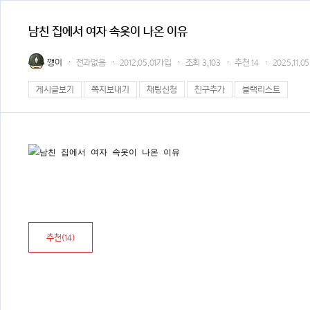
남친 집에서 여자 속옷이 나온 이유
깽이
전과없음
2012.05.01가입
조회
3,103
추천
14
2025.11.05
게시글보기
쪽지보내기
채팅신청
친구추가
블랙리스트
추천(
14
)