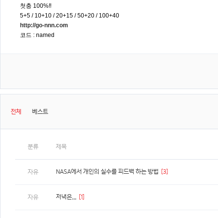
첫충 100%‼️
5+5 / 10+10 / 20+15 / 50+20 / 100+40
http://go-nnn.com
코드 : named
전체
베스트
분류
제목
NASA에서 개인의 실수를 피드백 하는 방법
[3]
자유
저녁은...
[1]
자유