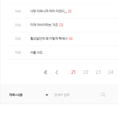
너무 더우니까 머리 아프다,,,
[1]
자유
이게 야식이라는 거죠
[2]
자유
월요일인데 왜 이렇게 빡세냐
[3]
자유
자유
서울 31도
21
22
23
24