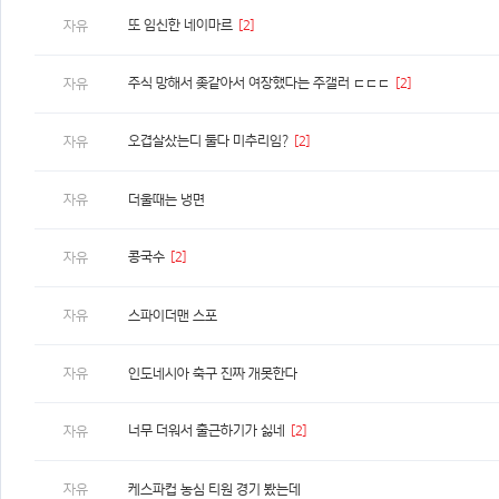
또 임신한 네이마르
[2]
자유
주식 망해서 좆같아서 여장했다는 주갤러 ㄷㄷㄷ
[2]
자유
오겹살샀는디 둘다 미추리임?
[2]
자유
자유
더울때는 냉면
콩국수
[2]
자유
자유
스파이더맨 스포
자유
인도네시아 축구 진짜 개못한다
너무 더워서 출근하기가 싫네
[2]
자유
자유
케스파컵 농심 티원 경기 봤는데