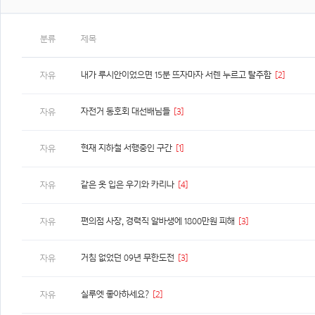
분류
제목
내가 루시안이었으면 15분 뜨자마자 서렌 누르고 탈주함
[2]
자유
자전거 동호회 대선배님들
[3]
자유
현재 지하철 서행중인 구간
[1]
자유
같은 옷 입은 우기와 카리나
[4]
자유
편의점 사장, 경력직 알바생에 1800만원 피해
[3]
자유
거침 없었던 09년 무한도전
[3]
자유
실루엣 좋아하세요?
[2]
자유