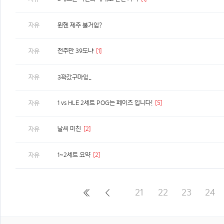
자유
뮌헨 제주 볼거임?
전주만 39도냐
[1]
자유
자유
3꽉갔구마잉..
1 vs HLE 2세트 POG는 페이즈 입니다!
[5]
자유
날씨 미친
[2]
자유
1~2세트 요약
[2]
자유
21
22
23
24