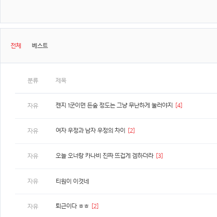
전체
베스트
분류
제목
젠지 1군이면 든숲 정도는 그냥 무난하게 눌러야지
[4]
자유
여자 우정과 남자 우정의 차이
[2]
자유
오늘 오너랑 카나비 진짜 뜨겁게 겜하더라
[3]
자유
자유
티원이 이겻네
퇴근이다 ㅎㅎ
[2]
자유