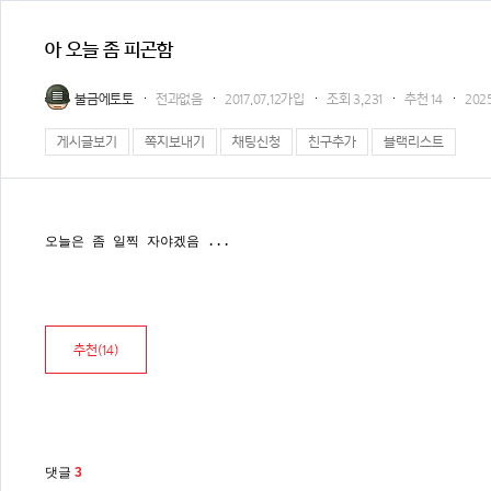
아 오늘 좀 피곤함
불금에토토
전과없음
2017.07.12가입
조회
3,231
추천
14
2025
게시글보기
쪽지보내기
채팅신청
친구추가
블랙리스트
오늘은 좀 일찍 자야겠음 ...
추천(
14
)
댓글
3