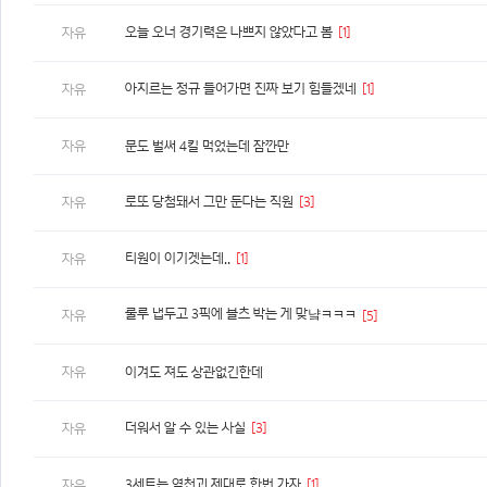
오늘 오너 경기력은 나쁘지 않았다고 봄
[1]
자유
아지르는 정규 들어가면 진짜 보기 힘들겠네
[1]
자유
자유
문도 벌써 4킬 먹었는데 잠깐만
로또 당첨돼서 그만 둔다는 직원
[3]
자유
티원이 이기겟는데..
[1]
자유
룰루 냅두고 3픽에 블츠 박는 게 맞냨ㅋㅋㅋ
자유
[5]
자유
이겨도 져도 상관없긴한데
더워서 알 수 있는 사실
[3]
자유
3세트는 역천괴 제대로 한번 가자
[1]
자유