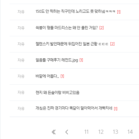
150도 안 찍히는 직구인데 노리고도 못 맞히넼ㅋㅋㅋ
자유
[1]
쓱붕이 형들 마드리스는 왜 안 올린 거임?
[2]
자유
젤렌스키 발언때문에 뒤집어진 일본 근황 ㄷㄷㄷ
[2]
자유
얼음틀 구매후기 레전드.jpg
[1]
자유
바깥에 어둡다..
[1]
자유
자유
젠지 왜 든숲이랑 비비고있음
개칰은 진짜 경기마다 똑같이 말아먹어서 개빡치네
자유
[1]
11
12
13
14