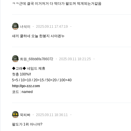
ㅋㅋ근데 결국 이거저거 다 먹다가 팔도꺼 먹게되는거같음
녀석이
2025.09.11 17:47:19
새끼 쿨하네 오늘 한봉지 사야겠누
회원_68bb8fa786072
2025.09.11 18:21:25
◆고래◆ 네임드 제휴
첫충 100%‼️
5+5 / 10+10 / 20+15 / 50+20 / 100+40
http://go-zzz.com
코드 : named
묵찌빠
2025.09.11 18:36:11
팔도가 1위 아니야?