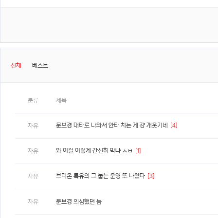
전체
베스트
분류
제목
문보경 대타로 나와서 안타 치는 게 걍 개웃기네
[4]
자유
와 이걸 이렇게 간신히 막냐 ㅅㅂ
[1]
자유
브리온 특유의 그 눕는 운영 또 나왔다
[3]
자유
자유
문보경 의심했던 놈