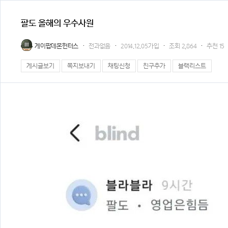
팔도 올해의 우수사원
게이팝데몬헌터스
전과없음
2014.12.05가입
조회
2,864
추천
15
게시글보기
쪽지보내기
채팅신청
친구추가
블랙리스트