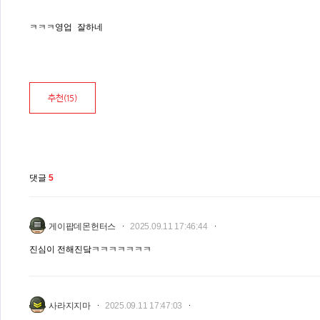
ㅋㅋㅋ영업 잘하네
추천(
15
)
댓글
5
게이팝데몬헌터스
2025.09.11 17:46:44
진심이 전해진닼ㅋㅋㅋㅋㅋㅋㅋ
사라지지마
2025.09.11 17:47:03