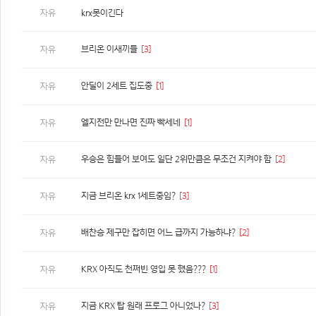
자유
krx못이긴다
브리온 이새끼들
[3]
자유
안딜이 2세트 집도중
[1]
자유
엘지전만 만나면 진짜 빡세네
[1]
자유
우승은 힘들어 보여도 일단 2위만큼은 무조건 지켜야 함
[2]
자유
지금 브리온 krx 1세트중임?
[3]
자유
배찬승 제구만 잡히면 어느 급까지 가능하냐?
[2]
자유
KRX 아직도 천쩌빈 영입 못 했음???
[1]
자유
지금 KRX 탑 원래 프로그 아니었나?
[3]
자유