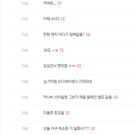
저녁은...
[1]
자유
이제 4시다
[1]
자유
한화 젠지 어디가 정배같음?
[4]
자유
38도 ㅅㅂ
[1]
자유
김성모식 편의점 ㅋㅋ
[3]
자유
딮기티원 오디세이보다 기대되네
자유
카나비 스타일엔 그브가 제일 찰떡인 챔프 같음
[4]
자유
다음주 토요일
[1]
자유
오늘 야구 취소된 거 실화냐???
[3]
자유