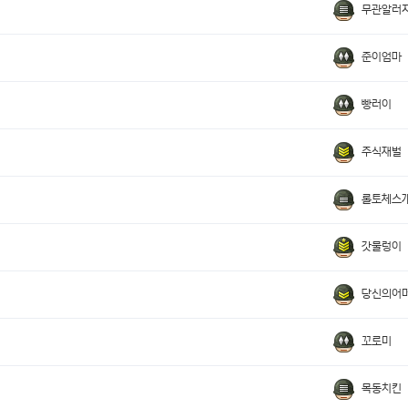
무관알러
준이엄마
빵러이
주식재벌
롤토체스
갓물렁이
당신의어
꼬로미
목동치킨