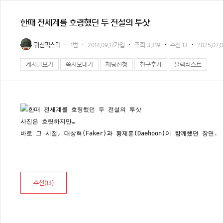
한때 전세계를 호령했던 두 전설의 투샷
귀신픽스터
1범
2014.09.17가입
조회
3,319
추천
13
2025.07.0
게시글보기
쪽지보내기
채팅신청
친구추가
블랙리스트
사진은 흐릿하지만…
바로 그 시절, 대상혁(Faker)과 황제훈(Daehoon)이 함께했던 장면.
추천(
13
)