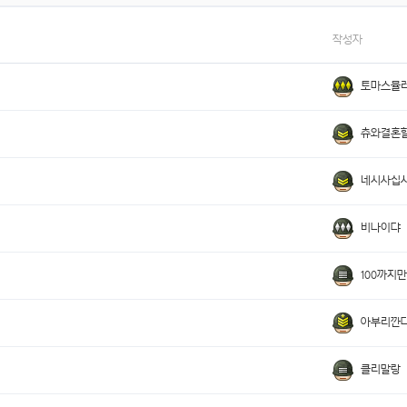
작성자
토마스뮬
츄와결혼
네시사십
비나이댜
100까지
아부리깐
클리말랑