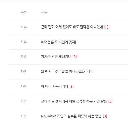
분류
제목
근데 한화 어제 졌어도 바로 탈락은 아니었네
[3]
자유
자유
에어컨은 꼭 벽면에 꽂자!
차가운 냉면 개땡기네
[3]
자유
와 맨시티 성수팝업 이새끼들봐라
[1]
자유
아 머리 지끈거리네
[3]
자유
근데 지금 젠지에서 제일 심각한 쪽은 기인 같음
[5]
자유
NASA에서 개인의 실수를 피드백 하는 방법
[3]
자유