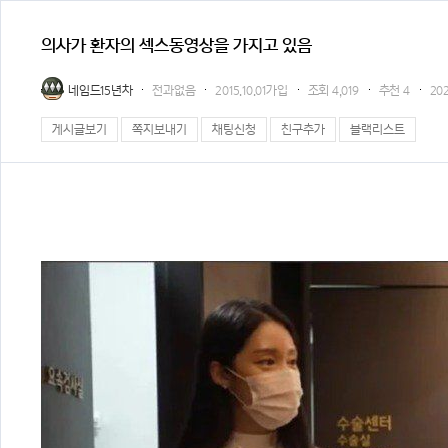
의사가 환자의 섹스동영상을 가지고 있음
네임드15년차
전과없음
2015.10.01가입
조회
4,019
추천
4
202
게시글보기
쪽지보내기
채팅신청
친구추가
블랙리스트