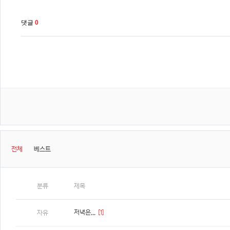
댓글
0
전체
베스트
분류
제목
저녁은...
[1]
자유