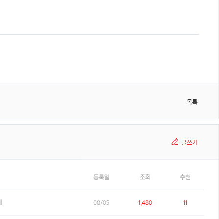
목록
글쓰기
등록일
조회
추천
지
08/05
1,480
11