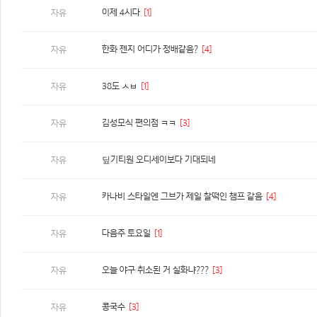
이제 4시다
[1]
자유
한화 젠지 어디가 정배같음?
[4]
자유
38도 ㅅㅂ
[1]
자유
김성모식 편의점 ㅋㅋ
[3]
자유
딮기티원 오디세이보다 기대되네
자유
카나비 스타일엔 그브가 제일 찰떡인 챔프 같음
[4]
자유
다음주 토요일
[1]
자유
오늘 야구 취소된 거 실화냐???
[3]
자유
콩국수
[3]
자유