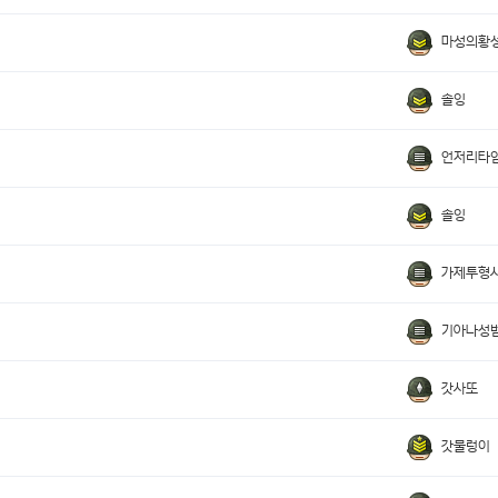
마성의황
솔잉
언저리타
솔잉
가제투형
기아나성
갓사또
갓물렁이