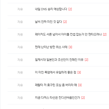
내일 DNS 승리 예상합니다
[2]
자유
날씨 진짜 미친 것 같다
[2]
자유
페이커도 서른 넘어서 아이돌 컨셉 잡는거 안 현타오려나
[2]
자유
현재 난리난 방한 취소 사태
[3]
자유
일제시대 일본인과 조선인이 친해진 이유
[2]
자유
이 미친 폭염에서 유일하게 좋은 점
[3]
자유
페랄타 저 좆구린 포심 좀 버리라 해
[3]
자유
지금 다져스 타선은 컨디션싸움인건가
[2]
자유