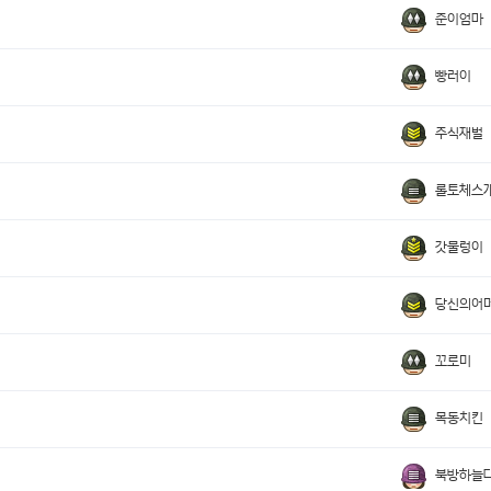
준이엄마
빵러이
주식재벌
롤토체스
갓물렁이
당신의어
꼬로미
목동치킨
북방하늘