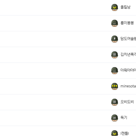
올킬남
룡이봉봉
담도여술
김치년폭
아뭐야야
minesota
오비도비
독기
I젠틀I