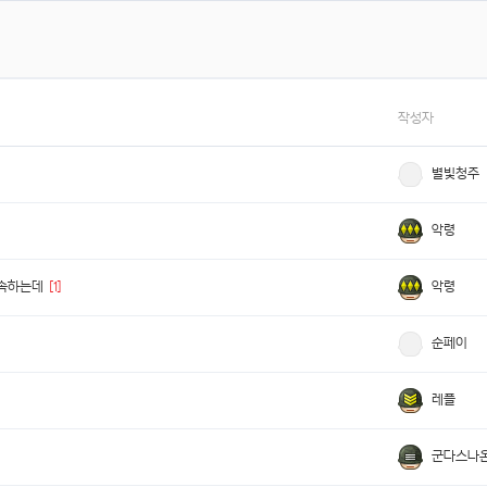
작성자
별빛청주
악령
악령
접속하는데
[1]
순페이
레플
군다스나