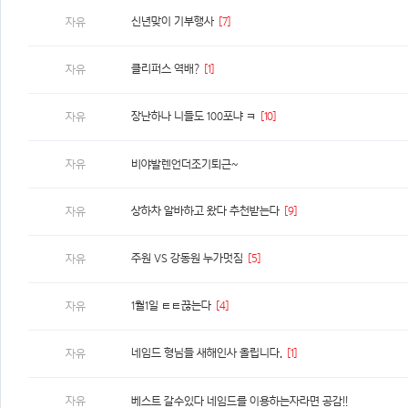
신년맞이 기부행사
[7]
자유
클리퍼스 역배?
[1]
자유
장난하나 니들도 100포냐 ㅋ
[10]
자유
자유
비야발렌언더조기퇴근~
상하차 알바하고 왔다 추천받는다
[9]
자유
주원 VS 강동원 누가멋짐
[5]
자유
1월1일 ㅌㅌ끊는다
[4]
자유
네임드 형님들 새해인사 올립니다.
[1]
자유
자유
베스트 갈수있다 네임드를 이용하는자라면 공감!!