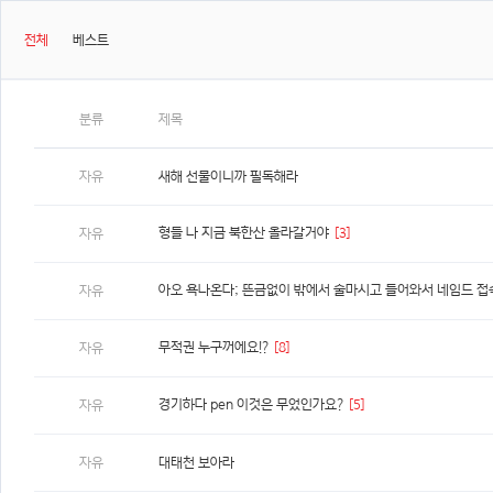
전체
베스트
분류
제목
자유
새해 선물이니까 필독해라
형들 나 지금 북한산 올라갈거야
[3]
자유
아오 욕나온다; 뜬금없이 밖에서 술마시고 들어와서 네임드 
자유
무적권 누구꺼에요!?
[8]
자유
경기하다 pen 이것은 무었인가요?
[5]
자유
자유
대태천 보아라