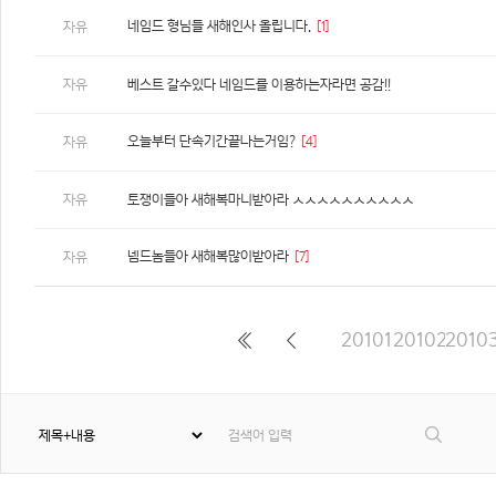
네임드 형님들 새해인사 올립니다.
[1]
자유
자유
베스트 갈수있다 네임드를 이용하는자라면 공감!!
오늘부터 단속기간끝나는거임?
[4]
자유
자유
토쟁이들아 새해복마니받아라 ㅅㅅㅅㅅㅅㅅㅅㅅㅅㅅ
넴드놈들아 새해복많이받아라
[7]
자유
20101
20102
2010