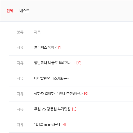
전체
베스트
분류
제목
클리퍼스 역배?
[1]
자유
장난하나 니들도 100포냐 ㅋ
[10]
자유
자유
비야발렌언더조기퇴근~
상하차 알바하고 왔다 추천받는다
[9]
자유
주원 VS 강동원 누가멋짐
[5]
자유
1월1일 ㅌㅌ끊는다
[4]
자유