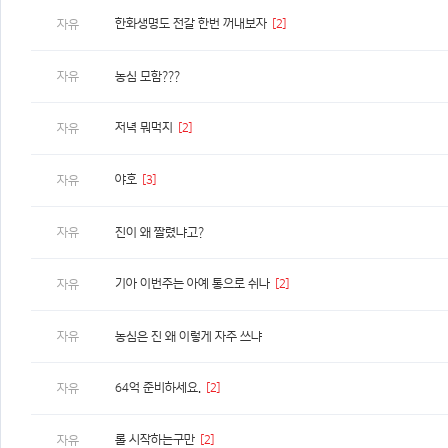
한화생명도 전갈 한번 꺼내보자
[2]
자유
자유
농심 모함???
저녁 뭐먹지
[2]
자유
야호
[3]
자유
자유
진이 왜 짤렸냐고?
기아 이번주는 아예 통으로 쉬나
[2]
자유
자유
농심은 진 왜 이렇게 자주 쓰냐
64억 준비하세요.
[2]
자유
롤 시작하는구만
[2]
자유