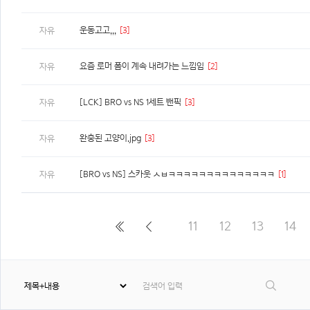
운동고고,,,
[3]
자유
요즘 로머 폼이 계속 내려가는 느낌임
[2]
자유
[LCK] BRO vs NS 1세트 밴픽
[3]
자유
완충된 고양이.jpg
[3]
자유
[BRO vs NS] 스카웃 ㅅㅂㅋㅋㅋㅋㅋㅋㅋㅋㅋㅋㅋㅋㅋㅋ
[1]
자유
11
12
13
14