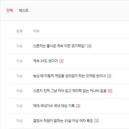
전체
베스트
분류
제목
스폰지는 올시즌 계속 이런 경기력임?
[4]
자유
계속 39도 보다가
[3]
자유
농심 왜 이렇게 게임을 성의없이 하는 것처럼 보이냐
[2]
자유
스폰지 진짜 그냥 자아 없고 캐리력 없는 카나비 같음
[5]
자유
역대 국내가수 국내 대상 기록
[3]
자유
결정사 직원이 말하는 35살 이상 여자 특징
[3]
자유