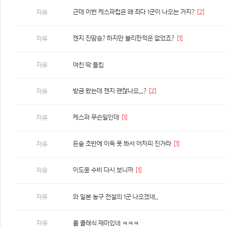
근데 이번 케스파컵은 왜 죄다 1군이 나오는 거지?
[2]
자유
젠지 진땀승? 하지만 불리한적은 없었죠?
[1]
자유
자유
여친 딱 들킴
방금 왔는데 젠지 괜찮나요...?
[2]
자유
케스파 무슨일인데
[1]
자유
든숲 초반에 이득 못 봐서 어차피 진거라
[1]
자유
이도윤 수비 다시 보니까
[1]
자유
자유
와 일본 농구 전설의 1군 나오겠네..
자유
롤 클래식 재미있네 ㅋㅋㅋ