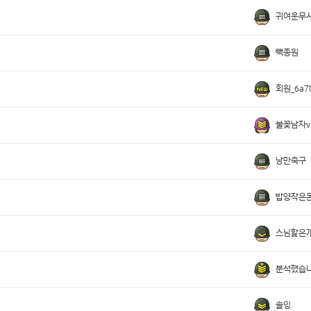
귀여운무
빽종원
회원_6a71
불꽃남자v
낭만축구
밥양작은
스님핥은
분석했습
솔잉