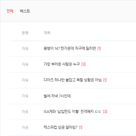
전체
베스트
분류
제목
용병이 147 한가운데 직구에 밀리면
[1]
자유
가장 부러운 사람은 누구
[3]
자유
디아즈 하나만 붙잡고 욕할 상황은 아님
[1]
자유
자유
벌써 저녁 7시인데
ISA계좌 '납입한도 이월' 전격폐지 ㄷㄷ
[3]
자유
케스파컵 상금 얼마임?
[1]
자유