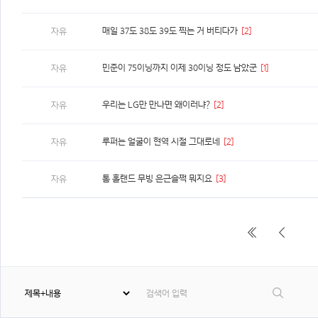
매일 37도 38도 39도 찍는 거 버티다가
[2]
자유
민준이 75이닝까지 이제 30이닝 정도 남았군
[1]
자유
우리는 LG만 만나면 왜이러냐?
[2]
자유
루퍼는 얼굴이 현역 시절 그대로네
[2]
자유
톰 홀랜드 무빙 은근슬쩍 뭐지요
[3]
자유