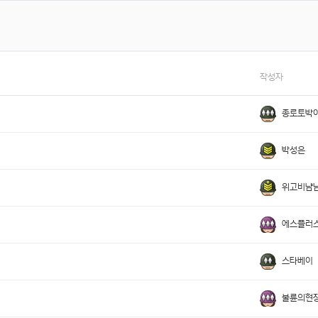
작성자
종로토박
박성은
위고비냠
에스플러
스타베이
불륜의현