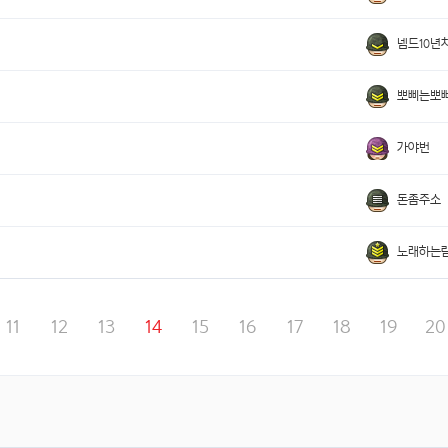
넴드10년
뽀삐는뽀
가야번
돈좀주소
노래하는
11
12
13
14
15
16
17
18
19
20