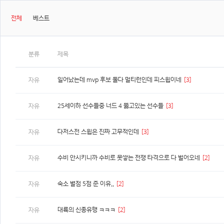
전체
베스트
분류
제목
일어났는데 mvp 후보 둘다 멀티런인데 피스윕이네
[3]
자유
25세이하 선수들중 너드 4 뚫고있는 선수들
[3]
자유
다저스전 스윕은 진짜 고무적인데
[3]
자유
수비 안시키니까 수비로 못쌓는 전쟁 타격으로 다 벌어오네
[2]
자유
숙소 별점 5점 준 이유..
[2]
자유
대륙의 신종유행 ㅋㅋㅋ
[2]
자유