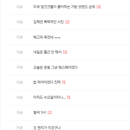
미국 영크크들이 좋아하는 가방 브랜드 순위
[3]
자유
김채연 폭력적인 사진
[2]
자유
자유
배고파 죽겠네 ㅠㅠ
내일은 출근 안 해서
[3]
자유
자유
오늘은 운동 그냥 패스해야겠다
밥 먹어야겠다 진짜
[1]
자유
아직도 수요일이라니...
[1]
자유
벌써 11시
[2]
자유
자유
오 젠지가 이겼구나