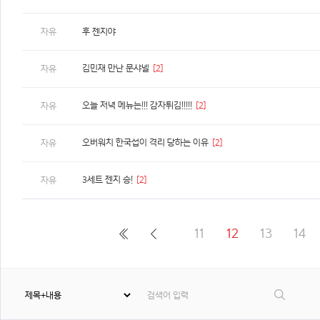
자유
후 젠지야
김민재 만난 문샤넬
[2]
자유
오늘 저녁 메뉴는!!! 감자튀김!!!!!
[2]
자유
오버워치 한국섭이 격리 당하는 이유
[2]
자유
3세트 젠지 승!
[2]
자유
11
12
13
14