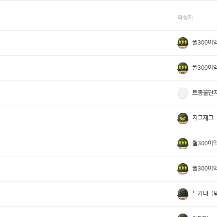
작성자
월300이
월300이
토종꿀단
지그제그
월300이
월300이
누가내닉