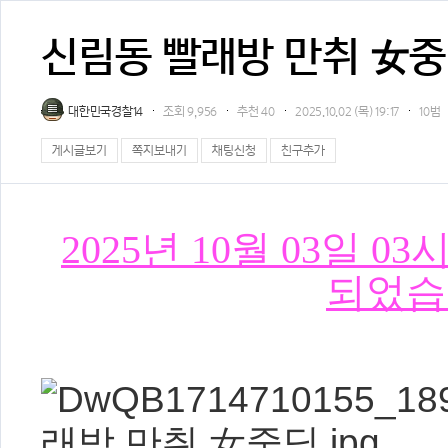
신림동 빨래방 만취 女중딩
대한민국경찰14
조회
9,956
추천
40
2025.10.02 (목) 19:17
10범
게시글보기
쪽지보내기
채팅신청
친구추가
2025년 10월 03일 
되었습