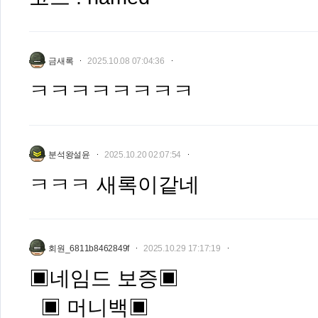
금새록
2025.10.08 07:04:36
ㅋㅋㅋㅋㅋㅋㅋㅋ
분석왕설윤
2025.10.20 02:07:54
ㅋㅋㅋ 새록이같네
회원_6811b8462849f
2025.10.29 17:17:19
▣네임드 보증▣
▣ 머니백▣