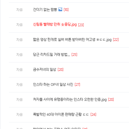
건더기 없는 짬뽕
[18]
자유
신림동 빨래방 만취 女중딩.jpg
자유
[23]
짧은 영상 한개로 실버 버튼 받아버린 여고생 ㅎㄷㄷ.jpg
[22]
자유
당근 리차드밀 거래 방법...
[25]
자유
금수저녀의 일상
[28]
자유
인스타 하는 OP녀 일상 사진
[27]
자유
처자들 사이에 유행중이라는 인스타 오런완 인증.jpg
[28]
자유
폭발적인 40대 아이폰 판매량 근황 ㄷㄷ
[24]
자유