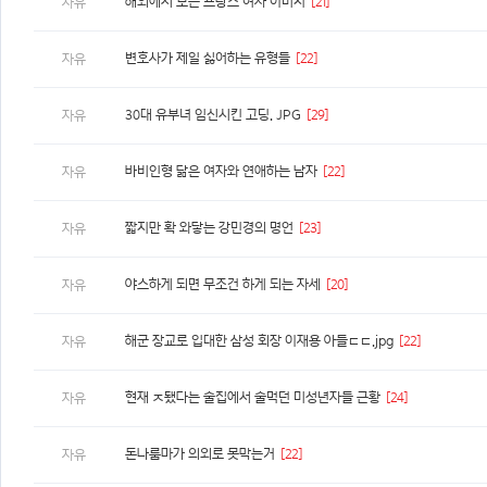
해외에서 보는 프랑스 여자 이미지
[21]
자유
변호사가 제일 싫어하는 유형들
[22]
자유
30대 유부녀 임신시킨 고딩. JPG
[29]
자유
바비인형 닮은 여자와 연애하는 남자
[22]
자유
짧지만 확 와닿는 강민경의 명언
[23]
자유
야스하게 되면 무조건 하게 되는 자세
[20]
자유
해군 장교로 입대한 삼성 회장 이재용 아들ㄷㄷ.jpg
[22]
자유
현재 ㅈ됐다는 술집에서 술먹던 미성년자들 근황
[24]
자유
돈나룸마가 의외로 못막는거
[22]
자유