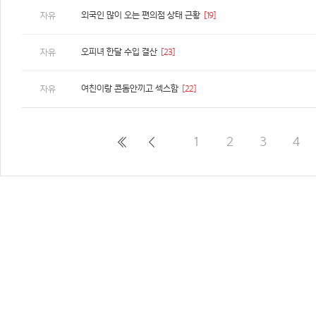
외국인 많이 오는 편의점 상태 근황
[19]
자유
오피녀 한달 수입 결산
[23]
자유
여친이랑 콘돔안끼고 섹스함
[22]
자유
1
2
3
4