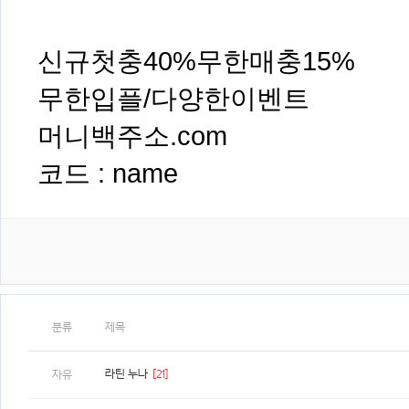
신규첫충40%무한매충15%
무한입플/다양한이벤트
머니백주소.com
코드 : name
분류
제목
라틴 누나
[21]
자유