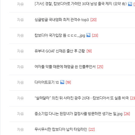
[기사] 경찰, 캄보디아로 가려던 30대 남성 출국 제지 (요약 有)
자유
[
싱글벙글 국내영화 최저 관객수 top3
[20]
자유
캄보디아 국가입장 뜸 ㄷㄷㄷ...jpg
[23]
자유
유부녀 GOAT 신재은 출산 후 근황
[19]
자유
여자들 악플 때문에 해명글 쓴 인플루언서
[25]
자유
다이어트포기 18
[19]
자유
“살려달라” 외친 뒤 사라진 광주 20대…캄보디아서 또 실종 비극
[23
자유
중소기업 다니는 된장녀가 결정사를 방문하면 생기는 일.jpg
[26]
자유
무시무시한 캄보디아 납치 타임라인
[22]
자유