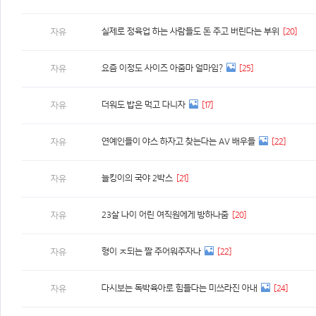
실제로 정육업 하는 사람들도 돈 주고 버린다는 부위
[20]
자유
요즘 이정도 사이즈 아줌마 얼마임?
[25]
자유
더워도 밥은 먹고 다니자
[17]
자유
연예인들이 야스 하자고 찾는다는 AV 배우들
[22]
자유
늘킹이의 국야 2박스
[21]
자유
23살 나이 어린 여직원에게 방하나줌
[20]
자유
형이 ㅈ되는 짤 주어워주자나
[22]
자유
다시보는 독박육아로 힘들다는 미쓰라진 아내
[24]
자유