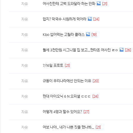
여사친한테 고백 도와달라 하는 만화
[21]
자유
덥지? 막국수 시원하게 먹어라
[24]
자유
Kbo 씹어먹는 고릴라 클래스
[19]
자유
월세 3천만원 시그니엘 집 보고...현타온 여사친 ㄹㅇ
[26]
자유
7/16일 포로토
[21]
자유
규동이 우리나라에선 안되는 이유
[20]
자유
현대 아이오닉 6 N 오피셜 ㄷㄷㄷ
[24]
자유
어떻게 4명과 할수 있어요?
[27]
자유
여보 나야.. 내가 나쁜 짓을 했나봐...
[21]
자유