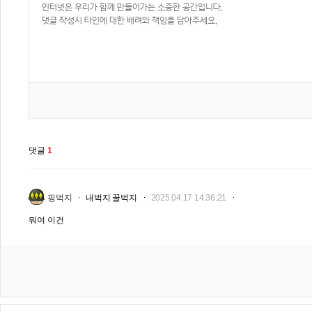
댓글
1
핑벅지
내벅지 꿀벅지
2025.04.17 14:36:21
뭐여 이건