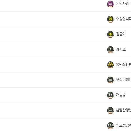
돈먹자앙
수원삽니
김들아
갓사또
10만좌한방
보징어짱1
개승승
볼빨간갱
씹노잼김