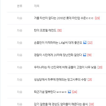
분류
제목
거를 타선이 없다는 2010년 롯데 라인업 수준ㄷㄷㄷ
[23]
자유
틴더 프로필 레전드
[18]
자유
손흥민이 이적하려는 LA날씨 대게 좋군요
[22]
자유
경찰이 시민에게 20차례 장난전화 걸었다
[19]
자유
우리나라는 타 선진국에 비해 공돌이 고점이 너무 낮음
[20]
자유
성심당에서 하루에 판매되는 망고시루의 수량
[21]
자유
퇴근기념 짤뿌린다 ㅂㅇㅂㅇ
[24]
자유
감기 걸렸을 때 경상도 엄마들이 해준다는 음식
[33]
자유