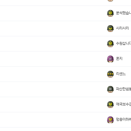
분석했습
시리시리
수원삽니
폰지
리센느
파산한넴
애국보수
멍충이하