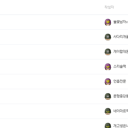
작성자
불꽃남자v
사다리개
게이팝데
스리슬쩍
언옵전문
문형중강
네이마르
개고생은