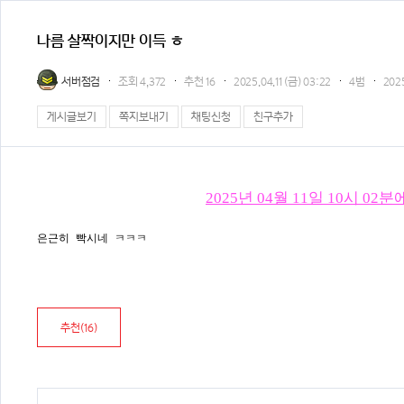
나름 살짝이지만 이득 ㅎ
서버점검
조회
4,372
추천
16
2025.04.11 (금) 03:22
4범
202
게시글보기
쪽지보내기
채팅신청
친구추가
2025년 04월 11일 10시 
은근히 빡시네 ㅋㅋㅋ
추천(
16
)