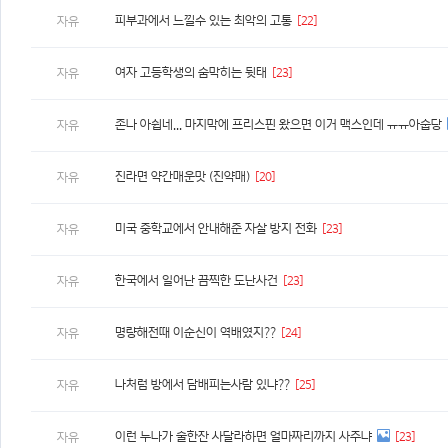
피부과에서 느낄수 있는 최악의 고통
[22]
자유
여자 고등학생의 숨막히는 뒷태
[23]
자유
존나 아쉽네... 마지막에 프리스핀 왔으면 이거 맥스인데 ㅠㅠ아숩당
자유
진라면 약간매운맛 (진약매)
[20]
자유
미국 중학교에서 안내해준 자살 방지 전화
[23]
자유
한국에서 일어난 끔찍한 도난사건
[23]
자유
명량해전때 이순신이 역배였지??
[24]
자유
나처럼 방에서 담배피는사람 있냐??
[25]
자유
이런 누나가 술한잔 사달라하면 얼마짜리까지 사주냐
[23]
자유