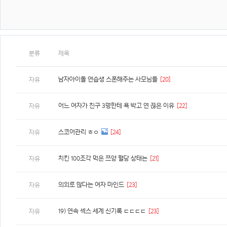
분류
제목
남자아이돌 연습생 스폰해주는 사모님들
[20]
자유
어느 여자가 친구 3명한테 욕 박고 연 끊은 이유
[22]
자유
스코어관리 ㅎㅇ
[24]
자유
치킨 100조각 먹은 쯔양 혈당 상태는
[21]
자유
의외로 많다는 여자 마인드
[23]
자유
19) 연속 섹스 세계 신기록 ㄷㄷㄷㄷ
[23]
자유