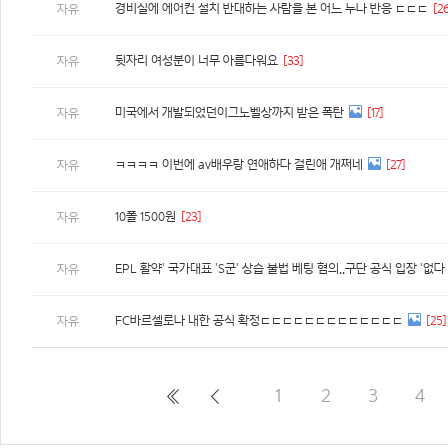
경비실에 에어컨 설치 반대하는 사람을 본 어느 누나 반응 ㄷㄷㄷ
[26
자유
뒷자리 여성분이 너무 아름다워요
[33]
자유
미국에서 개발되었던이그노벨상까지 받은 폭탄
[17]
자유
ㅋㅋㅋㅋ 이번에 av배우랑 연애하다 걸린애 개쩌네
[27]
자유
10폴 1500원
[23]
자유
EPL 활약' 국가대표 'S군' 상습 불법 베팅 혐의..구단 공식 입장 '없다
자유
FC바르셀로나 내한 공식 확정ㄷㄷㄷㄷㄷㄷㄷㄷㄷㄷㄷㄷㄷ
[25]
자유
1
2
3
4