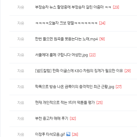
부정승차 뉴스 촬영중에 부정승차 걸린 아줌마 ㅋㅋ
[23]
자유
ㅋㅋㅋㅋ오늘자 크보 명짤ㅋㅋㅋㅋㅋㅋㅋ
[24]
자유
한번 들으면 원곡을 못듣는다는 노래.mp4
[19]
자유
서울예대 룸메 구합니다 여성만.jpg
[22]
자유
[넴드칼럼] 한화 이글스에 KBO 차원의 징계가 필요한 이유
[29]
자유
학폭으로 방송 나온 금쪽이의 충격적인 최근 근황.jpg
[27]
자유
현재 개인적으로 적는 1티어 떡툰들 평가
[25]
자유
부천 중고차 매매 후기
[32]
자유
이정후 타석모음.gif
[26]
자유