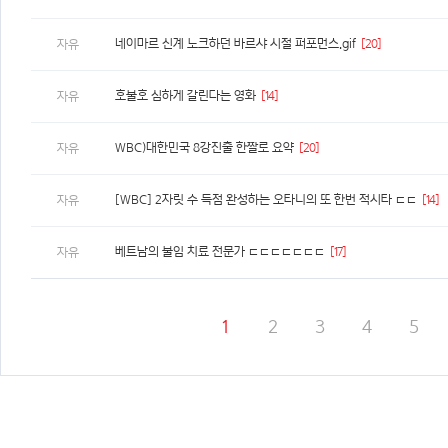
네이마르 신계 노크하던 바르샤 시절 퍼포먼스.gif
[20]
자유
호불호 심하게 갈린다는 영화
[14]
자유
WBC)대한민국 8강진출 한짤로 요약
[20]
자유
[WBC] 2자릿 수 득점 완성하는 오타니의 또 한번 적시타 ㄷㄷ
[14]
자유
베트남의 불임 치료 전문가 ㄷㄷㄷㄷㄷㄷㄷ
[17]
자유
1
2
3
4
5