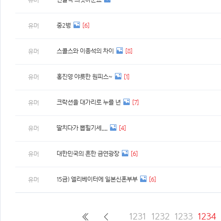
유머
중2병
[6]
유머
스콜스와 이종석의 차이
[8]
유머
홍진영 야릇한 원피스~
[1]
유머
크락션을 대가리로 누를 년
[7]
유머
딸치다가 뽑힐기세....
[4]
유머
대한민국의 흔한 금연광장
[6]
유머
15금) 엘리베이터에 일본신혼부부
[6]
유머
1231
1232
1233
1234