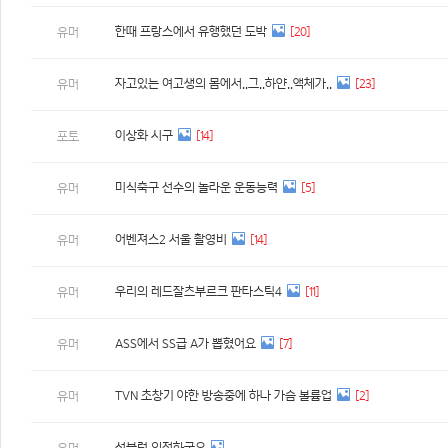
한때 프랑스에서 유행했던 도박
[20]
유머
자고있는 여고생의 몸에서..그..하얀..액체가..
[23]
유머
이상화 시구
[14]
포토
미식축구 선수의 놀라운 운동능력
[5]
유머
어벤져스2 서울 촬영비
[14]
유머
우리의 레드잘츠부르크 판타스틱4
[11]
유머
ASS에서 SS급 A가 뽑혔어요
[7]
유머
TVN 초창기 야한 방송중에 하나 가슴 볼륨업
[2]
유머
선블럭 의젓하군요