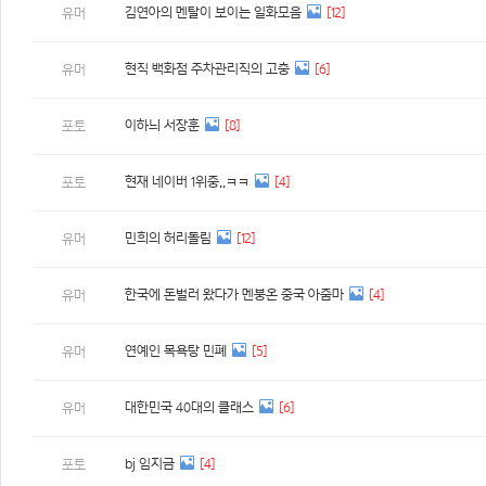
김연아의 멘탈이 보이는 일화모음
[12]
유머
현직 백화점 주차관리직의 고충
[6]
유머
이하늬 서장훈
[8]
포토
현재 네이버 1위중..ㅋㅋ
[4]
포토
민희의 허리돌림
[12]
유머
한국에 돈벌러 왔다가 멘붕온 중국 아줌마
[4]
유머
연예인 목욕탕 민폐
[5]
유머
대한민국 40대의 클래스
[6]
유머
bj 임지금
[4]
포토