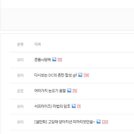
분류
제목
콘돔vs담배
[5]
유머
다시보는 DC의 흔한 합성 gif
[13]
유머
여러가지 눈요기 움짤
[5]
포토
서프라이즈) 마법의 암호
[1]
유머
[썰만화] 고딩때 양아치년 따까리엿던썰~
[22]
유머