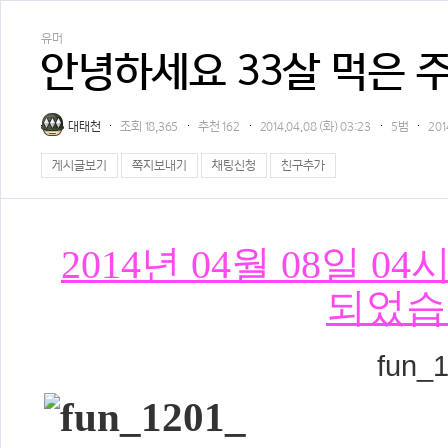
유머
안녕하세요 33살 먹은 
대태천
조회
18,365
추천
162
2014.04.08 (화) 03:23
5범
201
게시글보기
쪽지보내기
채팅신청
친구추가
2014년 04월 08일 
되었습
fun_