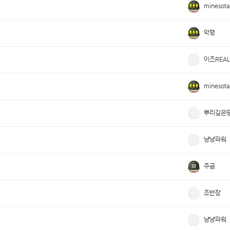
minesota
악령
이즈REA
minesota
뿌리깊은
냥냥파워
주곰
조반장
냥냥파워