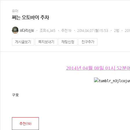
유머
쩌는 오토바이 주차
lll다리신lll
조회
6,345
추천
19
2014.04.07 (월) 15:53
2범
20
게시글보기
쪽지보내기
채팅신청
친구추가
2014년 04월 08일 01시 
구웃
추천(
19
)