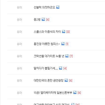
선블럭 의젓하군요
유머
중2병
[6]
유머
스콜스와 이종석의 차이
[8]
유머
홍진영 야릇한 원피스~
[1]
유머
크락션을 대가리로 누를 년
[7]
유머
딸치다가 뽑힐기세....
[4]
유머
대한민국의 흔한 금연광장
[6]
유머
15금) 엘리베이터에 일본신혼부부
[6]
유머
여고생을 안아보고 싶은 패기남,
[14]