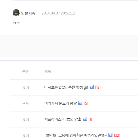
안분지족
2014.04.07 20:51:12
ㅋㅋ
분류
제목
다시보는 DC의 흔한 합성 gif
[13]
유머
여러가지 눈요기 움짤
[5]
포토
서프라이즈) 마법의 암호
[1]
유머
[썰만화] 고딩때 양아치년 따까리엿던썰~
[22]
유머