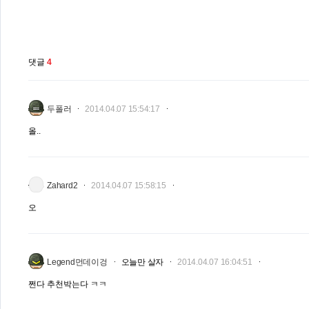
댓글
4
두폴러
2014.04.07 15:54:17
올..
Zahard2
2014.04.07 15:58:15
오
Legend먼데이겅
오늘만 살자
2014.04.07 16:04:51
쩐다 추천박는다 ㅋㅋ