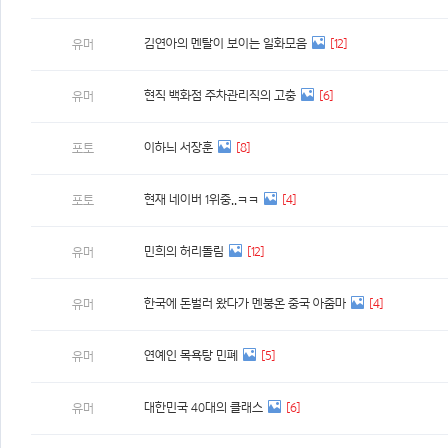
김연아의 멘탈이 보이는 일화모음
[12]
유머
현직 백화점 주차관리직의 고충
[6]
유머
이하늬 서장훈
[8]
포토
현재 네이버 1위중..ㅋㅋ
[4]
포토
민희의 허리돌림
[12]
유머
한국에 돈벌러 왔다가 멘붕온 중국 아줌마
[4]
유머
연예인 목욕탕 민폐
[5]
유머
대한민국 40대의 클래스
[6]
유머