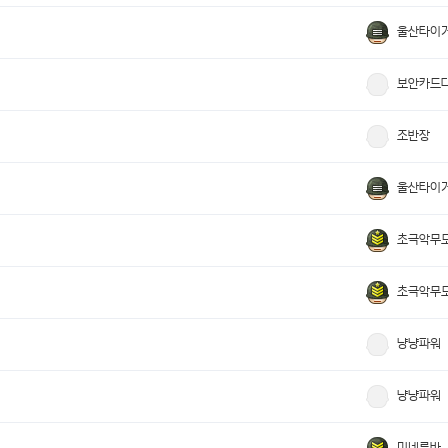
울산타이
보안카드
조반장
울산타이
초극악무
초극악무
냥냥파워
냥냥파워
미네루바