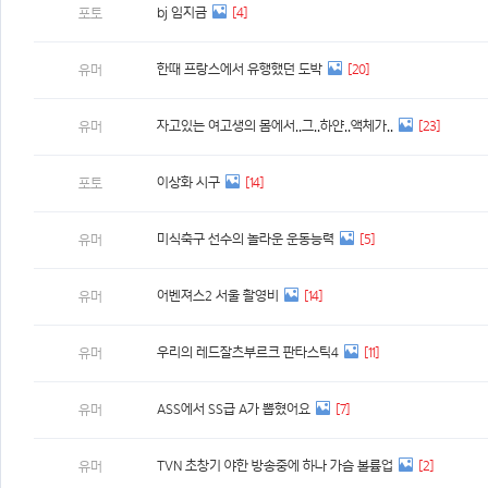
bj 임지금
[4]
포토
한때 프랑스에서 유행했던 도박
[20]
유머
자고있는 여고생의 몸에서..그..하얀..액체가..
[23]
유머
이상화 시구
[14]
포토
미식축구 선수의 놀라운 운동능력
[5]
유머
어벤져스2 서울 촬영비
[14]
유머
우리의 레드잘츠부르크 판타스틱4
[11]
유머
ASS에서 SS급 A가 뽑혔어요
[7]
유머
TVN 초창기 야한 방송중에 하나 가슴 볼륨업
[2]
유머