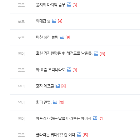
윤지의 마지막 슴부
[3]
포토
역대급 슴
[4]
포토
미친 허리 놀림
[9]
포토
효린 기자원망류 申 레전드로 남을듯.
유머
[19]
와 요즘 우리나라도
[9]
포토
효자 데프콘
[4]
유머
회피 만렙,
[10]
유머
아프리카 하는 딸을 바라보는 아버지
[7]
유머
클라라는 뭐다??? 갑 이다
[15]
포토