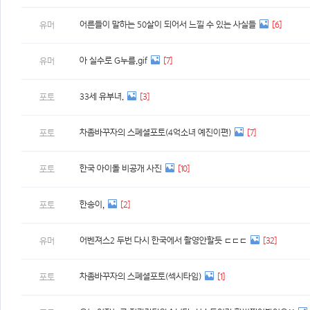
어른들이 말하는 50살이 되어서 느낄 수 있는 사실들
[6]
유머
아 실수로 G누름.gif
[7]
유머
33세 유부녀.
[3]
포토
차좀바꾸자의 스폐셜포토(4억소녀 예진이편)
[7]
포토
한국 아이돌 비공개 사진
[10]
포토
한송이,
[2]
포토
어벤져스2 두번 다시 한국에서 촬영안할듯 ㄷㄷㄷ
[32]
유머
차좀바꾸자의 스폐셜포토(섹시타임)
[1]
포토