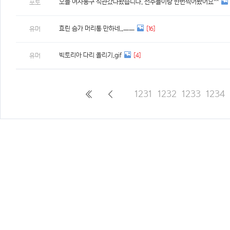
오늘 여자농구 직관갔다왔습니다. 선수들이랑 한번찍어봤어요^^
포토
효린 슴가 머리통 만하네..ㅡㅡ
[16]
유머
빅토리아 다리 올리기.gif
[4]
유머
1231
1232
1233
1234