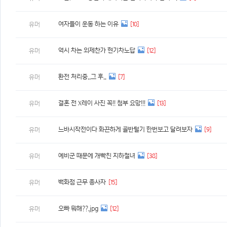
여자들이 운동 하는 이유
[10]
유머
역시 차는 외제찬가 현기차노답
[12]
유머
환전 처리중..그 후..
[7]
유머
결혼 전 X레이 사진 꼭!! 첨부 요망!!!
[13]
유머
느바시작전이다 화끈하게 골반털기 한번보고 달려보자
[9]
유머
예비군 때문에 개빡친 지하철녀
[38]
유머
백화점 근무 종사자
[15]
유머
오빠 뭐해??.jpg
[12]
유머