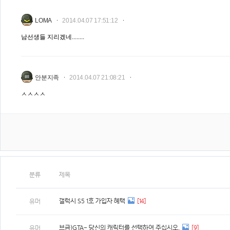
LOMA
2014.04.07 17:51:12
남선생들 지리겠네........
안분지족
2014.04.07 21:08:21
ㅅㅅㅅㅅ
분류
제목
갤럭시 S5 1호 가입자 혜택
[14]
유머
브금)GTA- 당신의 캐릭터를 선택하여 주십시오.
[9]
유머