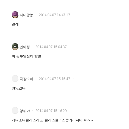
지니쏭쏭
2014.04.07 14:47:17
걸레
민아링
2014.04.07 15:04:37
아 공부열심히 할껄
극장오바
2014.04.07 15:15:47
맛있겠다
앙쥐야
2014.04.07 15:16:29
개나소나클라스라노 클라스클라스좀거리지마 ㅂㅅ나