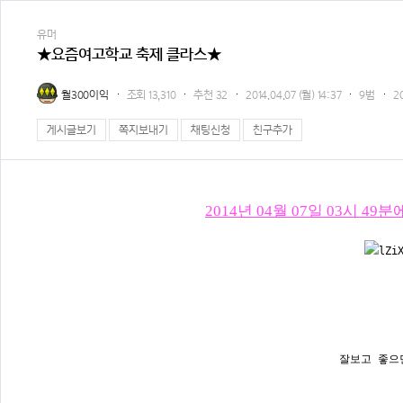
유머
★요즘여고학교 축제 클라스★
월300이익
조회
13,310
추천
32
2014.04.07 (월) 14:37
9범
2
게시글보기
쪽지보내기
채팅신청
친구추가
2014년 04월 07일 03시 
잘보고 좋으면 추천 !!!!!!!!!!!