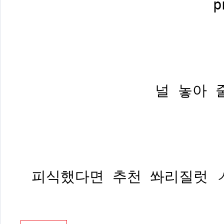
널 놓아 
피식했다면 추천 쏴리질럿