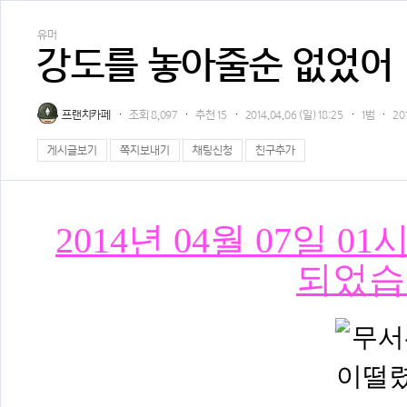
유머
강도를 놓아줄순 없었어
프랜치카페
조회
8,097
추천
15
2014.04.06 (일) 18:25
1범
20
게시글보기
쪽지보내기
채팅신청
친구추가
2014년 04월 07일 
되었습