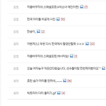
차좀바꾸자의 스폐셜포토(4억소녀 예진이편)
[7]
포토
한국 아이돌 비공개 사진
[10]
포토
한송이,
[2]
포토
어벤져스2 두번 다시 한국에서 촬영안할듯 ㄷㄷㄷ
[32]
유머
차좀바꾸자의 스폐셜포토(섹시타임)
[1]
포토
오늘 여자농구 직관갔다왔습니다. 선수들이랑 한번찍어봤어요^^
포토
효린 슴가 머리통 만하네..ㅡㅡ
[16]
유머
빅토리아 다리 올리기.gif
[4]
유머