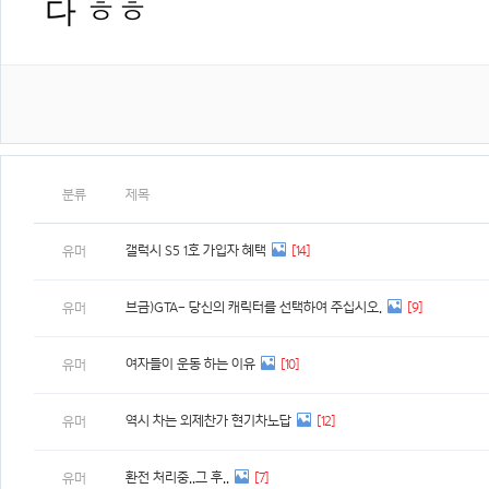
다 ㅎㅎ
분류
제목
갤럭시 S5 1호 가입자 혜택
[14]
유머
브금)GTA- 당신의 캐릭터를 선택하여 주십시오.
[9]
유머
여자들이 운동 하는 이유
[10]
유머
역시 차는 외제찬가 현기차노답
[12]
유머
환전 처리중..그 후..
[7]
유머