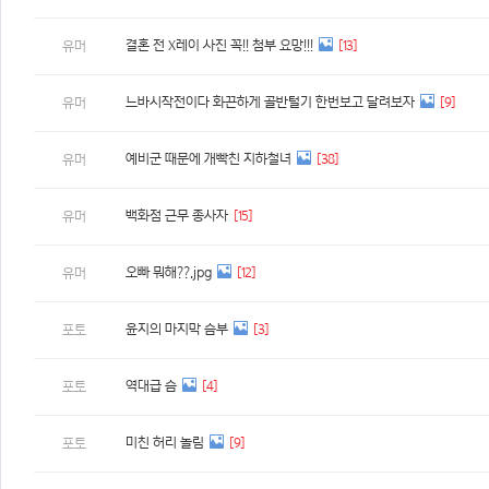
결혼 전 X레이 사진 꼭!! 첨부 요망!!!
[13]
유머
느바시작전이다 화끈하게 골반털기 한번보고 달려보자
[9]
유머
예비군 때문에 개빡친 지하철녀
[38]
유머
백화점 근무 종사자
[15]
유머
오빠 뭐해??.jpg
[12]
유머
윤지의 마지막 슴부
[3]
포토
역대급 슴
[4]
포토
미친 허리 놀림
[9]
포토