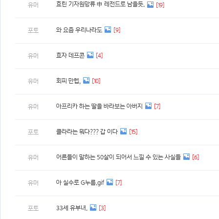
효린 기자원망류 申 레전드로 남을듯.
유머
[19]
와 요즘 우리나라도
[9]
포토
효자 데프콘
[4]
유머
회피 만렙,
[10]
유머
아프리카 하는 딸을 바라보는 아버지
[7]
유머
클라라는 뭐다??? 갑 이다
[15]
포토
어른들이 말하는 50살이 되어서 느낄 수 있는 사실들
[6]
유머
아 실수로 G누름.gif
[7]
유머
33세 유부녀.
[3]
포토