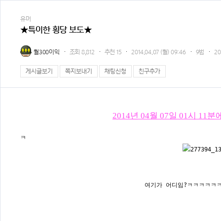
유머
★특이한 횡당 보도★
월300이익
조회
8,812
추천
15
2014.04.07 (월) 09:46
9범
20
게시글보기
쪽지보내기
채팅신청
친구추가
2014년 04월 07일 01시 
ㅋ
여기가 어디임?ㅋㅋㅋㅋㅋㅋㅋㅋㅋ특이한데요 