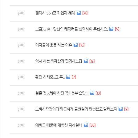
갤럭시 S5 1호 가입자 혜택
[14]
유머
브금)GTA- 당신의 캐릭터를 선택하여 주십시오.
[9]
유머
여자들이 운동 하는 이유
[10]
유머
역시 차는 외제찬가 현기차노답
[12]
유머
환전 처리중..그 후..
[7]
유머
결혼 전 X레이 사진 꼭!! 첨부 요망!!!
[13]
유머
느바시작전이다 화끈하게 골반털기 한번보고 달려보자
[9]
유머
예비군 때문에 개빡친 지하철녀
[38]
유머