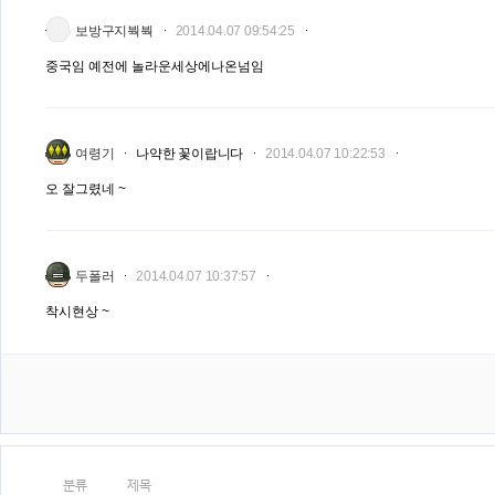
보방구지붝붝
2014.04.07 09:54:25
중국임 예전에 놀라운세상에나온넘임
여령기
나약한 꽃이랍니다
2014.04.07 10:22:53
오 잘그렸네 ~
두폴러
2014.04.07 10:37:57
착시현상 ~
분류
제목