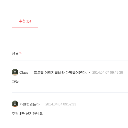
추천(
15
)
댓글
5
Class
프로필 이미지를봐라 다꿰뚫어본다.
2014.04.07 09:49:39
그닥
가짠한넘들아
2014.04.07 09:52:33
추천 1빠 신기하네요