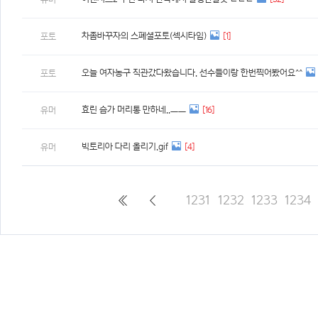
차좀바꾸자의 스폐셜포토(섹시타임)
[1]
포토
오늘 여자농구 직관갔다왔습니다. 선수들이랑 한번찍어봤어요^^
포토
효린 슴가 머리통 만하네..ㅡㅡ
[16]
유머
빅토리아 다리 올리기.gif
[4]
유머
1231
1232
1233
1234