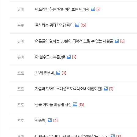
아프리카 하는 딸을 바라보는 아버지
[7]
유머
클라라는 뭐다??? 갑 이다
[15]
포토
어른들이 말하는 50살이 되어서 느낄 수 있는 사실들
[6]
유머
아 실수로 G누름.gif
[7]
유머
33세 유부녀.
[3]
포토
차좀바꾸자의 스폐셜포토(4억소녀 예진이편)
[7]
포토
한국 아이돌 비공개 사진
[10]
포토
한송이,
[2]
포토
어벤져스2 두번 다시 한국에서 촬영안할듯 ㄷㄷㄷ
[32]
유머