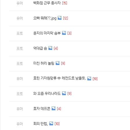
백화점 근무 종사자
[15]
유머
오빠 뭐해??.jpg
[12]
유머
윤지의 마지막 슴부
[3]
포토
역대급 슴
[4]
포토
미친 허리 놀림
[9]
포토
효린 기자원망류 申 레전드로 남을듯.
유머
[19]
와 요즘 우리나라도
[9]
포토
효자 데프콘
[4]
유머
회피 만렙,
[10]
유머