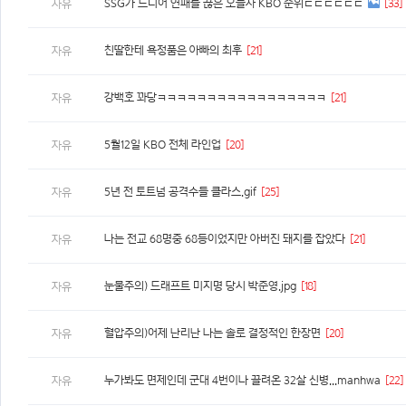
SSG가 드디어 연패를 끊은 오늘자 KBO 순위ㄷㄷㄷㄷㄷㄷ
[33]
자유
친딸한테 욕정품은 아빠의 최후
[21]
자유
강백호 꽈당ㅋㅋㅋㅋㅋㅋㅋㅋㅋㅋㅋㅋㅋㅋㅋㅋㅋ
[21]
자유
5월12일 KBO 전체 라인업
[20]
자유
5년 전 토트넘 공격수들 클라스.gif
[25]
자유
나는 전교 68명중 68등이었지만 아버진 돼지를 잡았다
[21]
자유
눈물주의) 드래프트 미지명 당시 박준영.jpg
[18]
자유
혈압주의)어제 난리난 나는 솔로 결정적인 한장면
[20]
자유
누가봐도 면제인데 군대 4번이나 끌려온 32살 신병...manhwa
[22]
자유