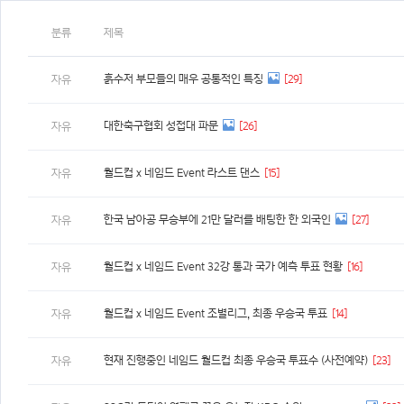
분류
제목
흙수저 부모들의 매우 공통적인 특징
[29]
자유
대한축구협회 성접대 파문
[26]
자유
월드컵 x 네임드 Event 라스트 댄스
[15]
자유
한국 남아공 무승부에 21만 달러를 배팅한 한 외국인
[27]
자유
월드컵 x 네임드 Event 32강 통과 국가 예측 투표 현황
[16]
자유
월드컵 x 네임드 Event 조별리그, 최종 우승국 투표
[14]
자유
현재 진행중인 네임드 월드컵 최종 우승국 투표수 (사전예약)
[23]
자유