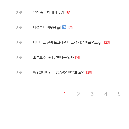
부천 중고차 매매 후기
[32]
자유
이정후 타석모음.gif
[26]
자유
네이마르 신계 노크하던 바르샤 시절 퍼포먼스.gif
[20]
자유
호불호 심하게 갈린다는 영화
[14]
자유
WBC)대한민국 8강진출 한짤로 요약
[20]
자유
1
2
3
4
5