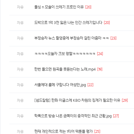
돌싱 n 모솔이 쓰레기 프로인 이유
[20]
자유
도박으로 1억 3천 잃은 나는 인간 쓰레기입니다
[20]
자유
부정승차 뉴스 촬영중에 부정승차 걸린 아줌마 ㅋㅋ
[23]
자유
ㅋㅋㅋㅋ오늘자 크보 명짤ㅋㅋㅋㅋㅋㅋㅋ
[24]
자유
한번 들으면 원곡을 못듣는다는 노래.mp4
[19]
자유
서울예대 룸메 구합니다 여성만.jpg
[22]
자유
[넴드칼럼] 한화 이글스에 KBO 차원의 징계가 필요한 이유
[29]
자유
학폭으로 방송 나온 금쪽이의 충격적인 최근 근황.jpg
[27]
자유
현재 개인적으로 적는 1티어 떡툰들 평가
[25]
자유