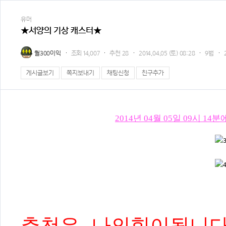
유머
★서양의 기상 캐스터★
월300이익
조회
14,007
추천
28
2014.04.05 (토) 08:28
9범
게시글보기
쪽지보내기
채팅신청
친구추가
2014년 04월 05일 09시 
추천은 나의힘이됩니다