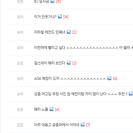
BJ 임지금
[10]
포토
이거 안웃기냐?
[14]
유머
지하철 레전드 민폐녀
[2]
유머
이런혀에 빨리고 싶다 ㅅㅅㅅㅅㅅㅅㅅㅅㅅㅅㅅㅅㅅㅅㅅㅅ 아 꼴려 
유머
걸스데이 혜리 보인다
[2]
포토
AOA 혜정이 도끼 ㅅㅅㅅㅅㅅㅅㅅㅅㅅㅅㅅㅅㅅㅅ
[6]
유머
요즘 여고딩 우정 사진 참 예전이랑 차이 많이 난다 ㅅㅅㅅ 추천 !!
유머
혜리 노출
[4]
포토
아주 대놓고 공중파에서 이러네
[7]
포토