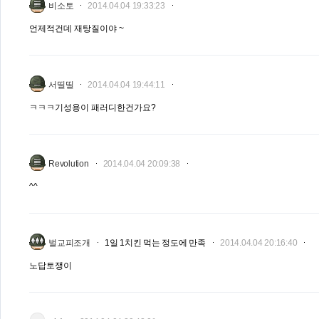
비소토
2014.04.04 19:33:23
언제적건데 재탕질이야 ~
서띨띨
2014.04.04 19:44:11
ㅋㅋㅋ기성용이 패러디한건가요?
Revolution
2014.04.04 20:09:38
^^
벌교피조개
1일 1치킨 먹는 정도에 만족
2014.04.04 20:16:40
노답토쟁이