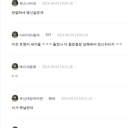
픽스나이퍼
2014.04.04 19:04:20
반말하네 병신같은게
다리다리왕자
777
2014.04.04 19:04:54
미친 토쟁이 새끼들 ㅋㅋㅋ 돌았나 다 철컹철컹 당해봐야 정신차리지 ㅋㅋ
메이쟈원츄
2014.04.04 19:11:28
ㄷㄷ
부산대장위머한
하이
2014.04.04 19:21:19
이거 옛날껀대