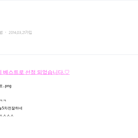
범
2014.03.21가입
13분에 베스트로 선정 되었습니다.♡
ㅋㅋ
늘5차전잘하네
ㅅㅅㅅㅅ