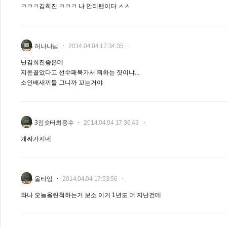
ㅋㅋㅋ김희진 ㅋㅋㅋ 나 안티팬이다 ㅅㅅ
허나나님
2014.04.04 17:34:35
난김희진좋은데
지돈꼴았다고 선수패북가서 뭐하는 짓이냐...
소인배새끼들 그니까 꼬는거야
3점슛터최용수
2014.04.04 17:36:43
개싸가지네
올타임
2014.04.04 17:53:56
와나 오늘올린척하는거 보소 이거 1년도 더 지난건데