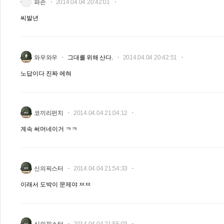
파손
2014.04.04 20:42:01
씨발년
와우와우
그대를 위해 산다.
2014.04.04 20:42:51
노답이다 진짜 에혀
코끼리펀치
2014.04.04 21:04:12
계속 써머네이거 ㅋㅋ
신의픽스터
2014.04.04 21:54:33
이래서 도박이 문제야 ㅉㅉ