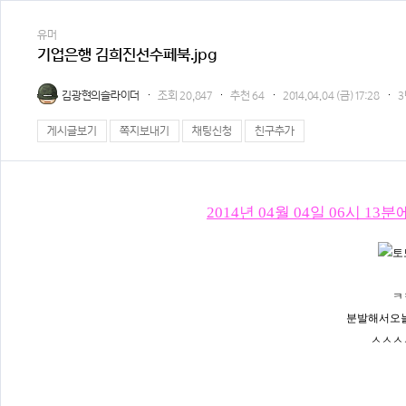
유머
기업은행 김희진선수페북.jpg
김광현의슬라이더
조회
20,847
추천
64
2014.04.04 (금) 17:28
3
게시글보기
쪽지보내기
채팅신청
친구추가
2014년 04월 04일 06시 
ㅋ
분발해서오
ㅅㅅㅅ