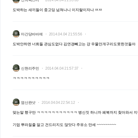
신의픽스터
2014.04.04 21:55:03
도박하는 새끼들이 중고딩 넘쳐나니 이지랄이자나 ㅉㅉ
마간당바바에
2014.04.04 21:55:56
도박안하면 너희들 관심도없다 김연경빼고는 걍 우물안개구리도못한것들아
신현리주민
2014.04.04 21:57:37
ㅋㅋㅋㅋㅋㅋㅋㅋㅋㅋ
염산완샷
2014.04.04 22:54:12
맞는말 했구만 ㅋㅋㅋㅋㅋㅋㅋㅋㅋㅋㅋ 병신짓 하니까 페북까지 찾아와서 지
기업 뿌라질줄 알고 건드리지도 않앗다 주유소 만세 ~~~~~~~~~